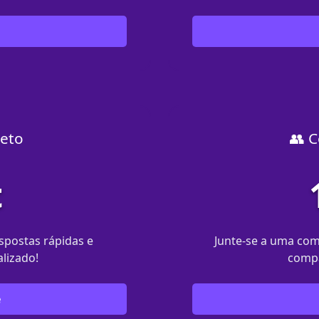
reto
👥 
t
espostas rápidas e
Junte-se a uma com
lizado!
compa
e