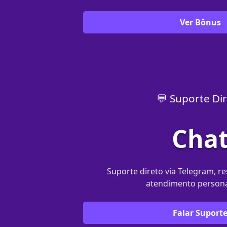
Ver Bônus
💬 Suporte Di
Cha
Suporte direto via Telegram, r
atendimento persona
Falar Suport