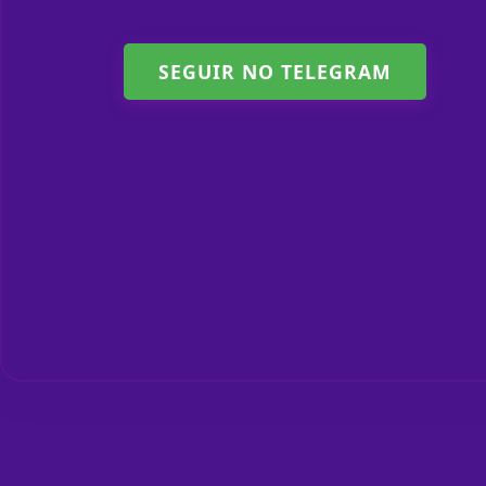
SEGUIR NO TELEGRAM