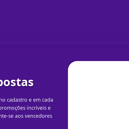
postas
no cadastro e em cada
promoções incríveis e
unte-se aos vencedores