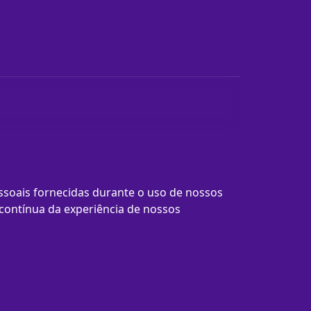
ssoais fornecidas durante o uso de nossos
 contínua da experiência de nossos