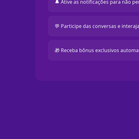
🔔 Ative as notificações para não p
💬 Participe das conversas e interaj
🎁 Receba bônus exclusivos autom