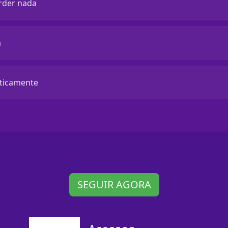
erder nada
a
aticamente
SEGUIR AGORA