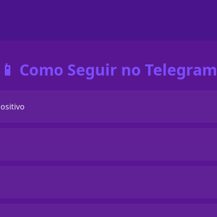
📱 Como Seguir no Telegram
ositivo