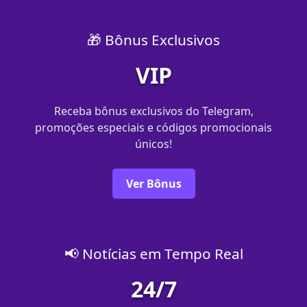
🎁 Bônus Exclusivos
VIP
Receba bônus exclusivos do Telegram,
promoções especiais e códigos promocionais
únicos!
Ver Bônus
📢 Notícias em Tempo Real
24/7