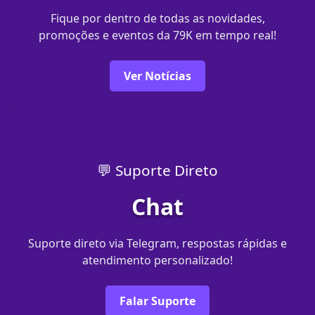
Fique por dentro de todas as novidades,
promoções e eventos da 79K em tempo real!
Ver Notícias
💬 Suporte Direto
Chat
Suporte direto via Telegram, respostas rápidas e
atendimento personalizado!
Falar Suporte