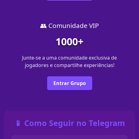
👥 Comunidade VIP
1000+
Junte-se a uma comunidade exclusiva de
jogadores e compartilhe experiências!
Entrar Grupo
📱 Como Seguir no Telegram