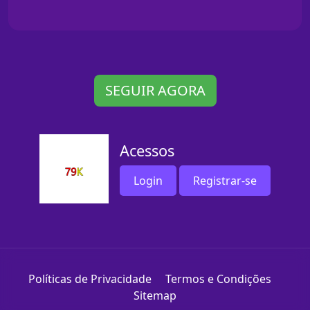
SEGUIR AGORA
Acessos
Login
Registrar-se
Políticas de Privacidade
Termos e Condições
Sitemap