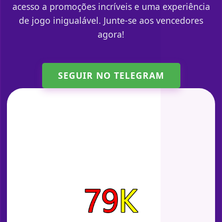
acesso a promoções incríveis e uma experiência
de jogo inigualável. Junte-se aos vencedores
agora!
SEGUIR NO TELEGRAM