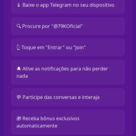
📱 Baixe o app Telegram no seu dispositivo
🔍 Procure por "@79KOficial"
👆 Toque em "Entrar" ou "Join"
🔔 Ative as notificações para não perder
nada
💬 Participe das conversas e interaja
🎁 Receba bônus exclusivos
automaticamente