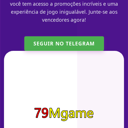
você tem acesso a promoções incríveis e uma
experiência de jogo inigualável. Junte-se aos
vencedores agora!
SEGUIR NO TELEGRAM