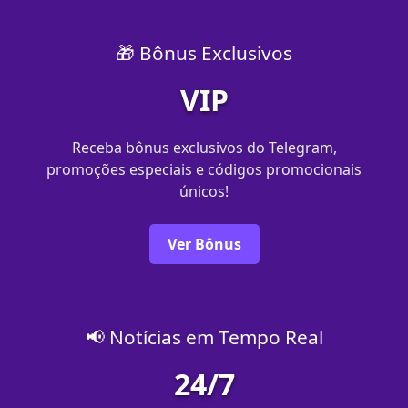
🎁 Bônus Exclusivos
VIP
Receba bônus exclusivos do Telegram,
promoções especiais e códigos promocionais
únicos!
Ver Bônus
📢 Notícias em Tempo Real
24/7