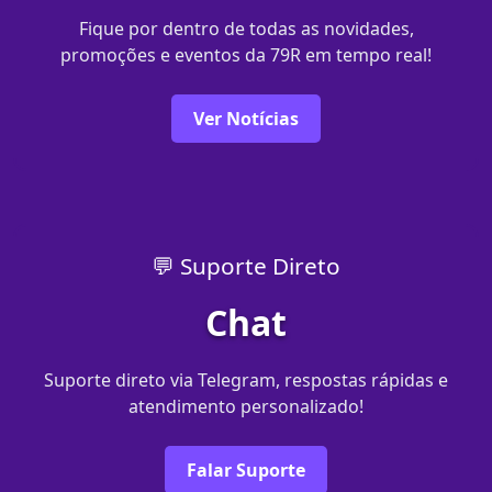
Fique por dentro de todas as novidades,
promoções e eventos da 79R em tempo real!
Ver Notícias
💬 Suporte Direto
Chat
Suporte direto via Telegram, respostas rápidas e
atendimento personalizado!
Falar Suporte