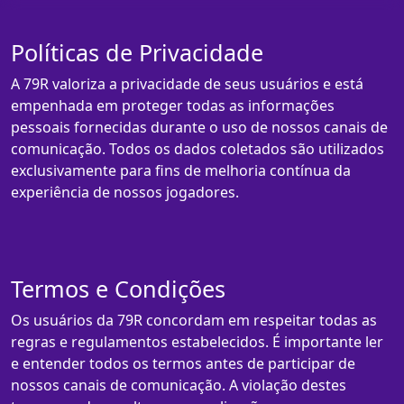
Políticas de Privacidade
A 79R valoriza a privacidade de seus usuários e está
empenhada em proteger todas as informações
pessoais fornecidas durante o uso de nossos canais de
comunicação. Todos os dados coletados são utilizados
exclusivamente para fins de melhoria contínua da
experiência de nossos jogadores.
Termos e Condições
Os usuários da 79R concordam em respeitar todas as
regras e regulamentos estabelecidos. É importante ler
e entender todos os termos antes de participar de
nossos canais de comunicação. A violação destes