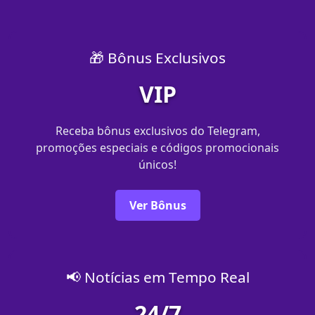
🎁 Bônus Exclusivos
VIP
Receba bônus exclusivos do Telegram,
promoções especiais e códigos promocionais
únicos!
Ver Bônus
📢 Notícias em Tempo Real
24/7