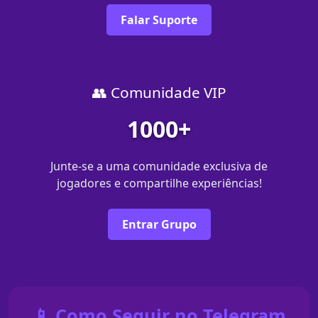
Falar Suporte
👥 Comunidade VIP
1000+
Junte-se a uma comunidade exclusiva de
jogadores e compartilhe experiências!
Entrar Grupo
📱 Como Seguir no Telegram