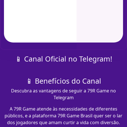
📱 Canal Oficial no Telegram!
📱 Benefícios do Canal
Descubra as vantagens de seguir a 79R Game no
Telegram
A 79R Game atende às necessidades de diferentes
públicos, e a plataforma 79R Game Brasil quer ser o lar
dos jogadores que amam curtir a vida com diversão.