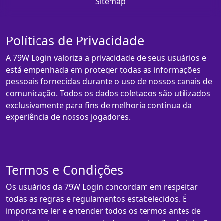
Sitemap
Políticas de Privacidade
A 79W Login valoriza a privacidade de seus usuários e
está empenhada em proteger todas as informações
pessoais fornecidas durante o uso de nossos canais de
comunicação. Todos os dados coletados são utilizados
exclusivamente para fins de melhoria contínua da
experiência de nossos jogadores.
Termos e Condições
Os usuários da 79W Login concordam em respeitar
todas as regras e regulamentos estabelecidos. É
importante ler e entender todos os termos antes de