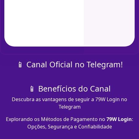
📱 Canal Oficial no Telegram!
📱 Benefícios do Canal
Descubra as vantagens de seguir a 79W Login no
Telegram
Explorando os Métodos de Pagamento no
79W Login
:
Opções, Segurança e Confiabilidade