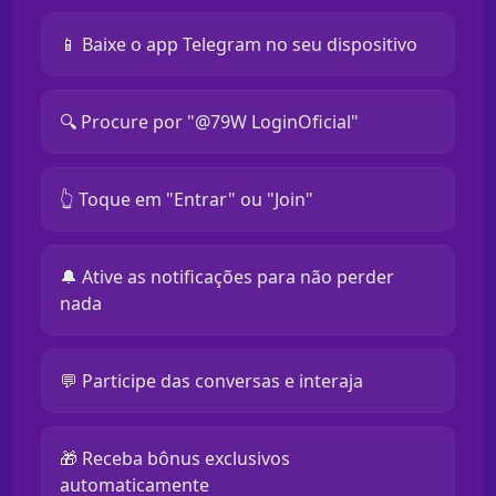
📱 Baixe o app Telegram no seu dispositivo
🔍 Procure por "@79W LoginOficial"
👆 Toque em "Entrar" ou "Join"
🔔 Ative as notificações para não perder
nada
💬 Participe das conversas e interaja
🎁 Receba bônus exclusivos
automaticamente