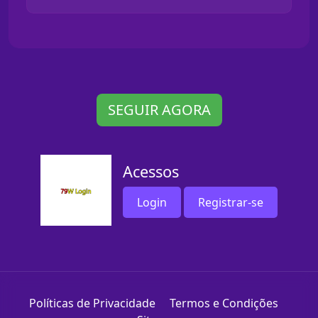
SEGUIR AGORA
Acessos
Login
Registrar-se
Políticas de Privacidade
Termos e Condições