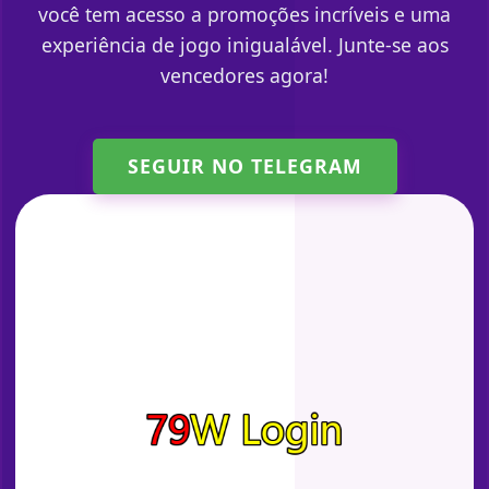
você tem acesso a promoções incríveis e uma
experiência de jogo inigualável. Junte-se aos
vencedores agora!
SEGUIR NO TELEGRAM