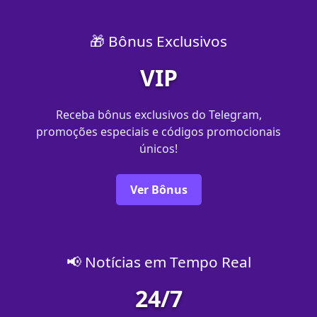
🎁 Bônus Exclusivos
VIP
Receba bônus exclusivos do Telegram,
promoções especiais e códigos promocionais
únicos!
Ver Bônus
📢 Notícias em Tempo Real
24/7