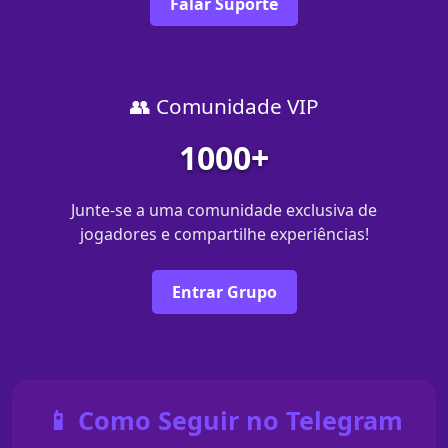
Falar Suporte
👥 Comunidade VIP
1000+
Junte-se a uma comunidade exclusiva de
jogadores e compartilhe experiências!
Entrar Grupo
📱 Como Seguir no Telegram