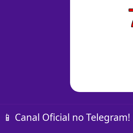
📱 Canal Oficial no Telegram!