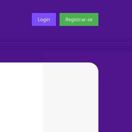
Login
Registrar-se