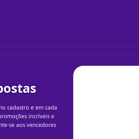
postas
no cadastro e em cada
promoções incríveis e
unte-se aos vencedores