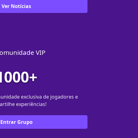
Ver Notícias
Comunidade VIP
1000+
unidade exclusiva de jogadores e
rtilhe experiências!
Entrar Grupo