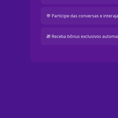
💬 Participe das conversas e interaj
🎁 Receba bônus exclusivos autom