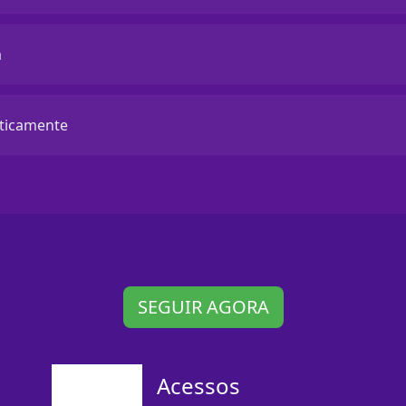
a
aticamente
SEGUIR AGORA
Acessos