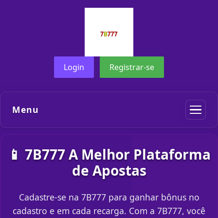
Login
Registrar-se
Menu
📱 7B777 A Melhor Plataforma
de Apostas
Cadastre-se na 7B777 para ganhar bônus no
cadastro e em cada recarga. Com a 7B777, você