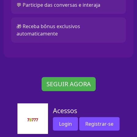
💬 Participe das conversas e interaja
🎁 Receba bônus exclusivos
automaticamente
SEGUIR AGORA
Acessos
Login
Registrar-se