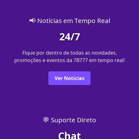
📢 Notícias em Tempo Real
24/7
Fique por dentro de todas as novidades,
promoções e eventos da 7B777 em tempo real!
Ver Notícias
💬 Suporte Direto
Chat