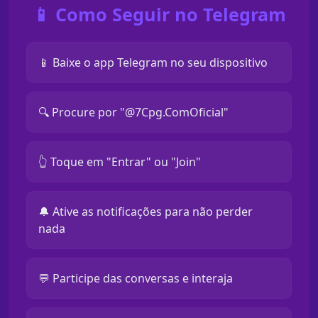
📱 Como Seguir no Telegram
📱 Baixe o app Telegram no seu dispositivo
🔍 Procure por "@7Cpg.ComOficial"
👆 Toque em "Entrar" ou "Join"
🔔 Ative as notificações para não perder
nada
💬 Participe das conversas e interaja