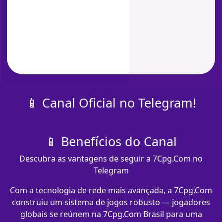
📱 Canal Oficial no Telegram!
📱 Benefícios do Canal
Descubra as vantagens de seguir a 7Cpg.Com no
Telegram
Com a tecnologia de rede mais avançada, a 7Cpg.Com
construiu um sistema de jogos robusto — jogadores
globais se reúnem na 7Cpg.Com Brasil para uma