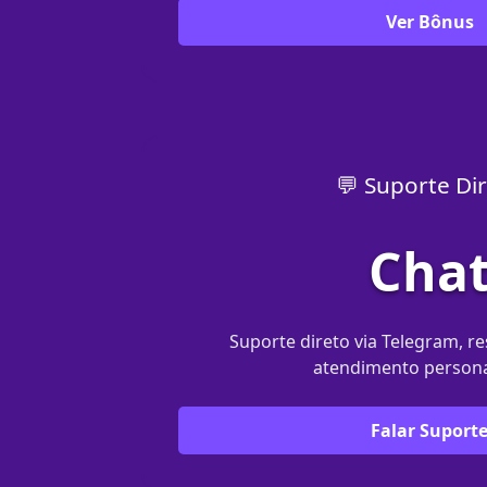
Ver Bônus
💬 Suporte Di
Cha
Suporte direto via Telegram, r
atendimento persona
Falar Suport