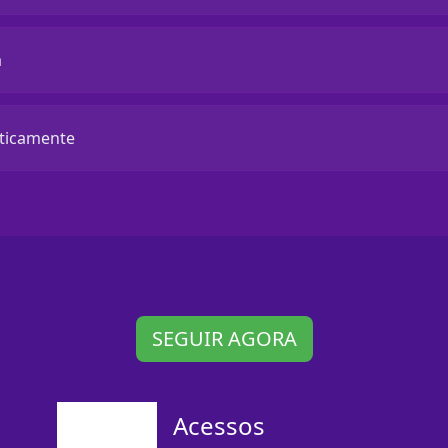
a
aticamente
SEGUIR AGORA
Acessos