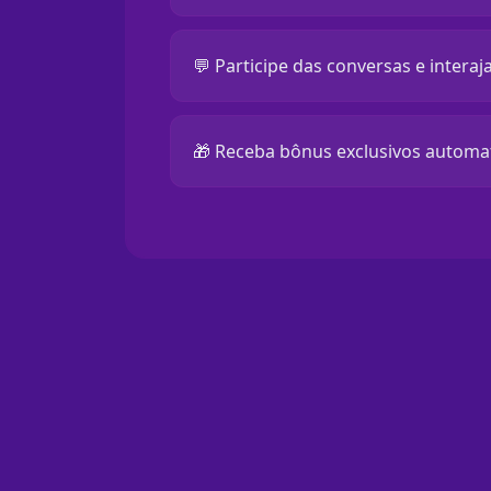
💬 Participe das conversas e interaj
🎁 Receba bônus exclusivos autom