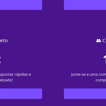
reto
👥 
t
espostas rápidas e
Junte-se a uma com
lizado!
compa
e