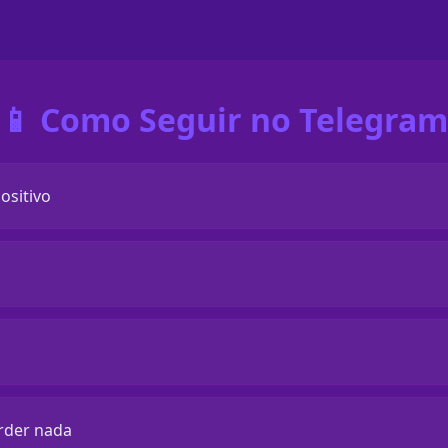
📱 Como Seguir no Telegram
ositivo
erder nada