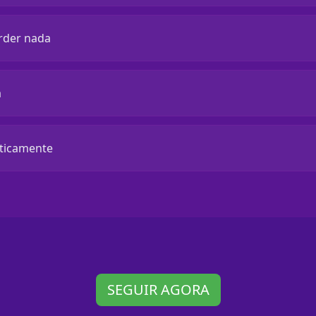
erder nada
a
aticamente
SEGUIR AGORA