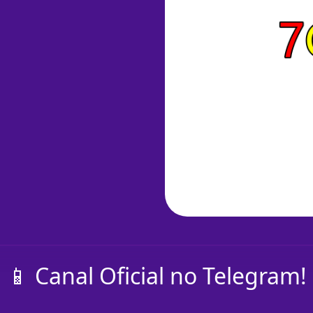
📱 Canal Oficial no Telegram!