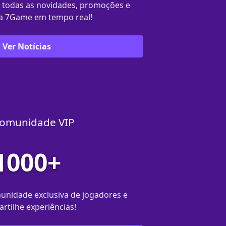
e todas as novidades, promoções e
a 7Game em tempo real!
Ver Notícias
Comunidade VIP
1000+
unidade exclusiva de jogadores e
rtilhe experiências!