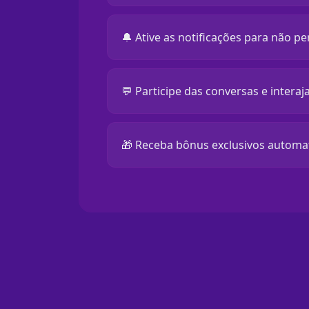
🔔 Ative as notificações para não p
💬 Participe das conversas e interaj
🎁 Receba bônus exclusivos autom