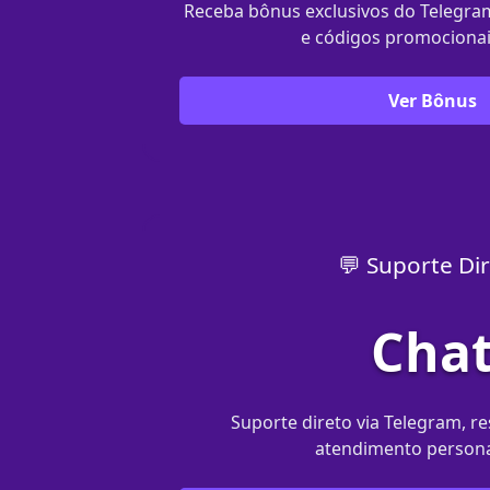
Receba bônus exclusivos do Telegra
e códigos promocionai
Ver Bônus
💬 Suporte Di
Cha
Suporte direto via Telegram, r
atendimento persona