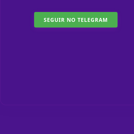
SEGUIR NO TELEGRAM