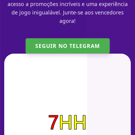
acesso a promoções incríveis e uma experiência
de jogo inigualável. Junte-se aos vencedores
agora!
SEGUIR NO TELEGRAM