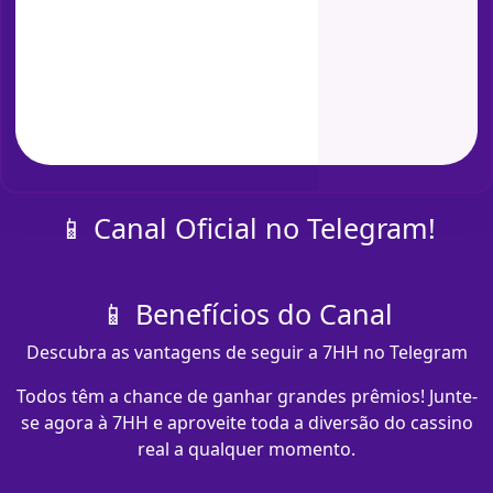
📱 Canal Oficial no Telegram!
📱 Benefícios do Canal
Descubra as vantagens de seguir a 7HH no Telegram
Todos têm a chance de ganhar grandes prêmios! Junte-
se agora à 7HH e aproveite toda a diversão do cassino
real a qualquer momento.