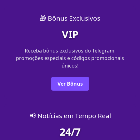
🎁 Bônus Exclusivos
VIP
Receba bônus exclusivos do Telegram,
promoções especiais e códigos promocionais
únicos!
Ver Bônus
📢 Notícias em Tempo Real
24/7