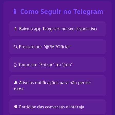
📱 Como Seguir no Telegram
📱 Baixe o app Telegram no seu dispositivo
🔍 Procure por "@7M7Oficial"
👆 Toque em "Entrar" ou "Join"
🔔 Ative as notificações para não perder
nada
💬 Participe das conversas e interaja