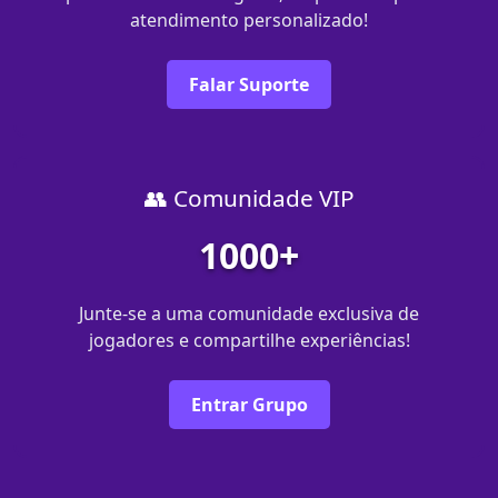
atendimento personalizado!
Falar Suporte
👥 Comunidade VIP
1000+
Junte-se a uma comunidade exclusiva de
jogadores e compartilhe experiências!
Entrar Grupo