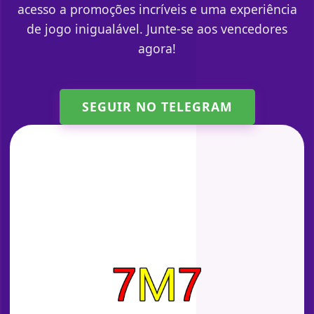
acesso a promoções incríveis e uma experiência
de jogo inigualável. Junte-se aos vencedores
agora!
SEGUIR NO TELEGRAM