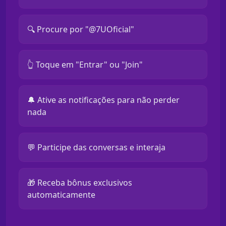
🔍 Procure por "@7UOficial"
👆 Toque em "Entrar" ou "Join"
🔔 Ative as notificações para não perder
nada
💬 Participe das conversas e interaja
🎁 Receba bônus exclusivos
automaticamente