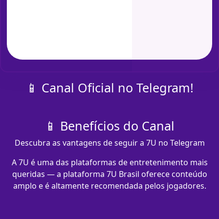
📱 Canal Oficial no Telegram!
📱 Benefícios do Canal
Descubra as vantagens de seguir a 7U no Telegram
A 7U é uma das plataformas de entretenimento mais
queridas — a plataforma 7U Brasil oferece conteúdo
amplo e é altamente recomendada pelos jogadores.