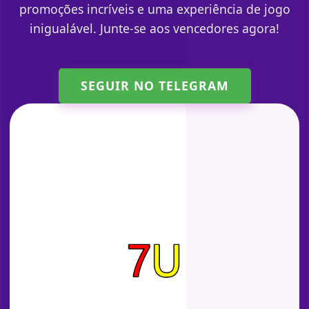
promoções incríveis e uma experiência de jogo
inigualável. Junte-se aos vencedores agora!
SEGUIR NO TELEGRAM