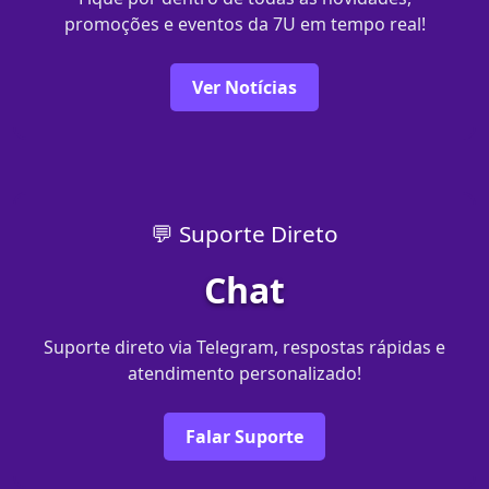
promoções e eventos da 7U em tempo real!
Ver Notícias
💬 Suporte Direto
Chat
Suporte direto via Telegram, respostas rápidas e
atendimento personalizado!
Falar Suporte