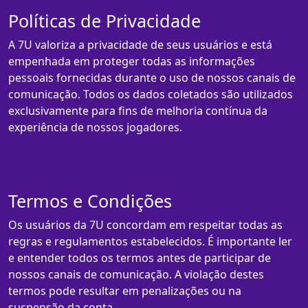
Políticas de Privacidade
A 7U valoriza a privacidade de seus usuários e está
empenhada em proteger todas as informações
pessoais fornecidas durante o uso de nossos canais de
comunicação. Todos os dados coletados são utilizados
exclusivamente para fins de melhoria contínua da
experiência de nossos jogadores.
Termos e Condições
Os usuários da 7U concordam em respeitar todas as
regras e regulamentos estabelecidos. É importante ler
e entender todos os termos antes de participar de
nossos canais de comunicação. A violação destes
termos pode resultar em penalizações ou na
suspensão da conta.