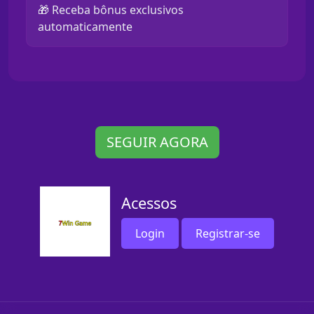
🎁 Receba bônus exclusivos
automaticamente
SEGUIR AGORA
Acessos
Login
Registrar-se