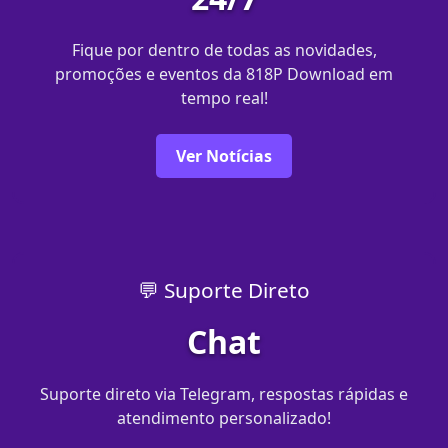
Fique por dentro de todas as novidades,
promoções e eventos da 818P Download em
tempo real!
Ver Notícias
💬 Suporte Direto
Chat
Suporte direto via Telegram, respostas rápidas e
atendimento personalizado!