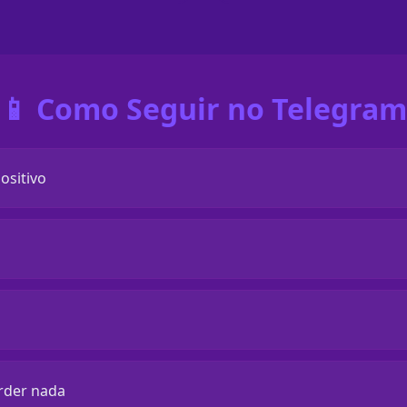
📱 Como Seguir no Telegram
ositivo
erder nada