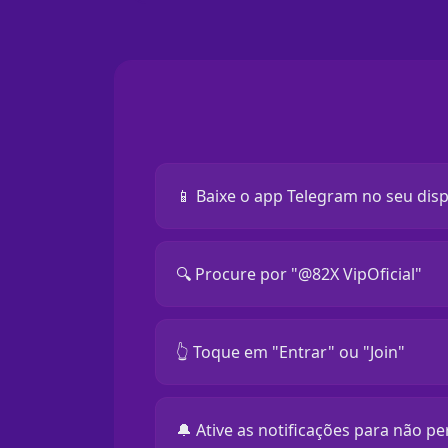
📱 Baixe o app Telegram no seu disp
🔍 Procure por "@82X VipOficial"
👆 Toque em "Entrar" ou "Join"
🔔 Ative as notificações para não p