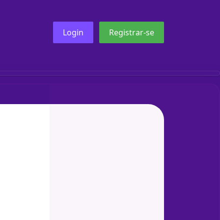
Login
Registrar-se