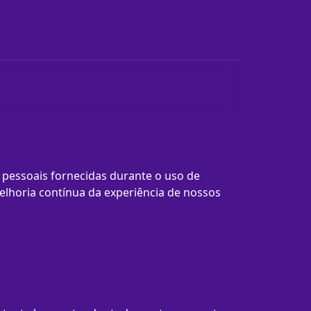
 pessoais fornecidas durante o uso de
elhoria contínua da experiência de nossos