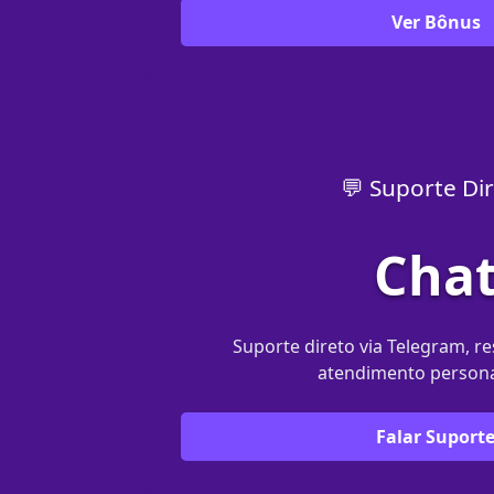
Ver Bônus
💬 Suporte Di
Cha
Suporte direto via Telegram, r
atendimento persona
Falar Suport