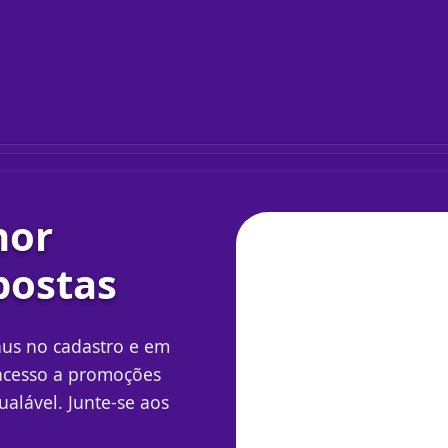
hor
postas
nus no cadastro e em
 acesso a promoções
ualável. Junte-se aos