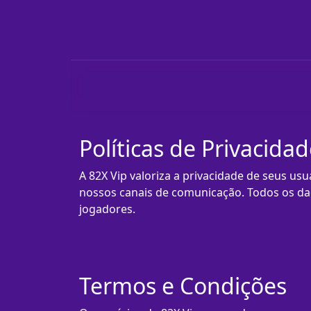
Políticas de Privacida
A 82X Vip valoriza a privacidade de seus u
nossos canais de comunicação. Todos os dad
jogadores.
Termos e Condições