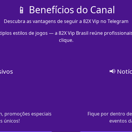
📱 Benefícios do Canal
Descubra as vantagens de seguir a 82X Vip no Telegram
iplos estilos de jogos — a 82X Vip Brasil reúne profission
clique.
sivos
📢 Notí
m, promoções especiais
Fique por dentro d
s únicos!
eventos d