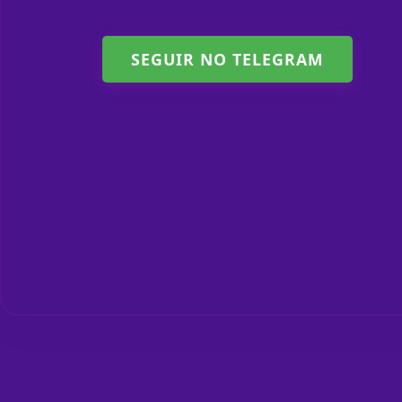
SEGUIR NO TELEGRAM