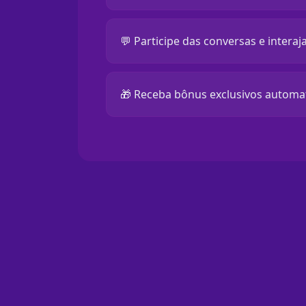
💬 Participe das conversas e interaj
🎁 Receba bônus exclusivos autom