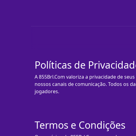
Políticas de Privacida
A 855Brl.Com valoriza a privacidade de seu
nossos canais de comunicação. Todos os dad
jogadores.
Termos e Condições