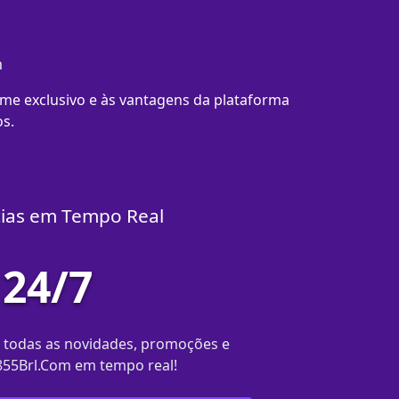
m
me exclusivo e às vantagens da plataforma
os.
cias em Tempo Real
24/7
e todas as novidades, promoções e
855Brl.Com em tempo real!