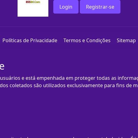
Login
Registrar-se
Políticas de Privacidade
Termos e Condições
Sitemap
de
s usuários e está empenhada em proteger todas as informa
os coletados são utilizados exclusivamente para fins de m