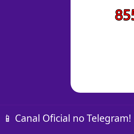
📱 Canal Oficial no Telegram!