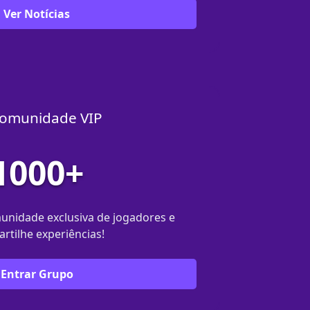
Ver Notícias
Comunidade VIP
1000+
unidade exclusiva de jogadores e
rtilhe experiências!
Entrar Grupo