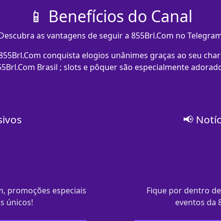
📱 Benefícios do Canal
Descubra as vantagens de seguir a 855Brl.Com no Telegra
55Brl.Com conquista elogios unânimes graças ao seu char
5Brl.Com Brasil ; slots e pôquer são especialmente adorad
sivos
📢 Notí
m, promoções especiais
Fique por dentro d
s únicos!
eventos da 