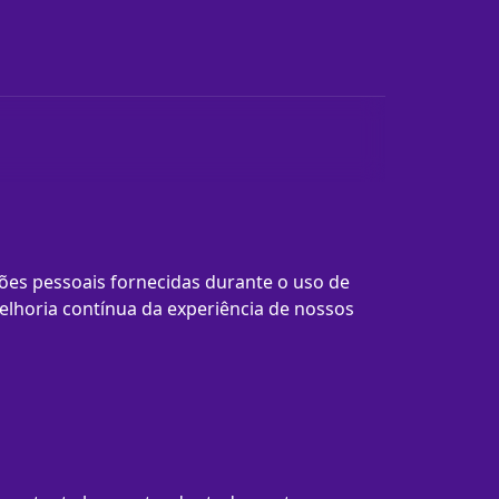
ões pessoais fornecidas durante o uso de
elhoria contínua da experiência de nossos