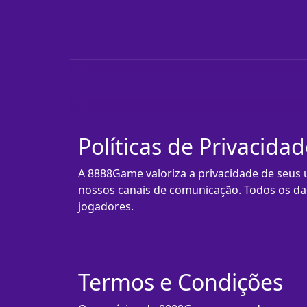
Políticas de Privacida
A 8888Game valoriza a privacidade de seus
nossos canais de comunicação. Todos os dad
jogadores.
Termos e Condições