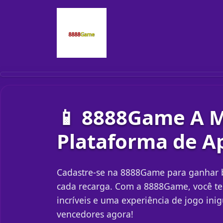
📱 8888Game A 
Plataforma de A
Cadastre-se na 8888Game para ganhar 
cada recarga. Com a 8888Game, você t
incríveis e uma experiência de jogo inig
vencedores agora!