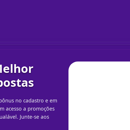
Melhor
postas
bônus no cadastro e em
em acesso a promoções
ualável. Junte-se aos