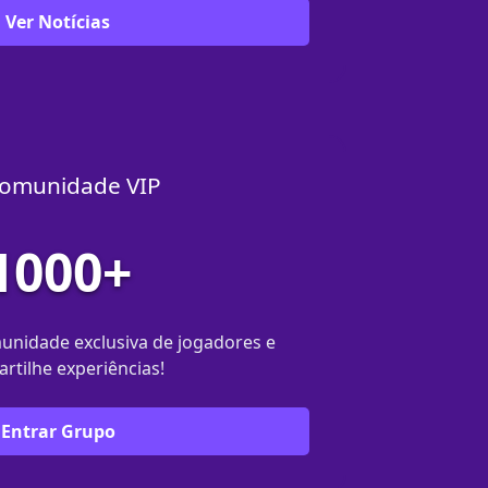
Ver Notícias
Comunidade VIP
1000+
unidade exclusiva de jogadores e
rtilhe experiências!
Entrar Grupo