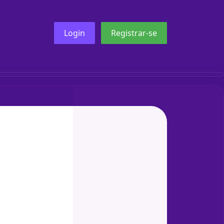
Login
Registrar-se