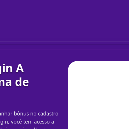
in A
ma de
anhar bônus no cadastro
in, você tem acesso a