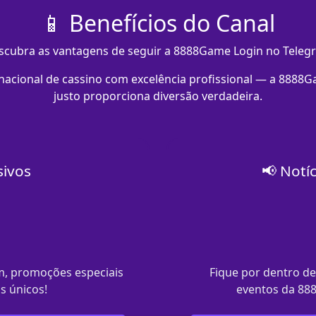
📱 Benefícios do Canal
scubra as vantagens de seguir a 8888Game Login no Teleg
nacional de cassino com excelência profissional — a 8888Ga
justo proporciona diversão verdadeira.
sivos
📢 Notí
m, promoções especiais
Fique por dentro d
s únicos!
eventos da 88