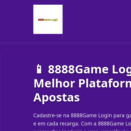
📱 8888Game Log
Melhor Platafor
Apostas
Cadastre-se na 8888Game Login para g
e em cada recarga. Com a 8888Game Log