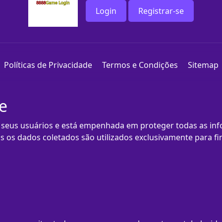
Login
Registrar-se
Políticas de Privacidade
Termos e Condições
Sitemap
de
e seus usuários e está empenhada em proteger todas as in
 os dados coletados são utilizados exclusivamente para fi