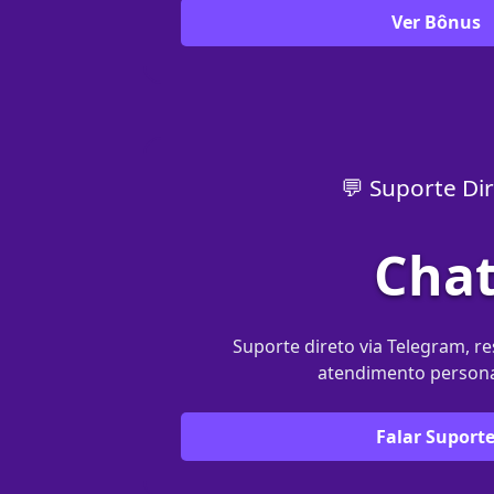
Ver Bônus
💬 Suporte Di
Cha
Suporte direto via Telegram, r
atendimento persona
Falar Suport