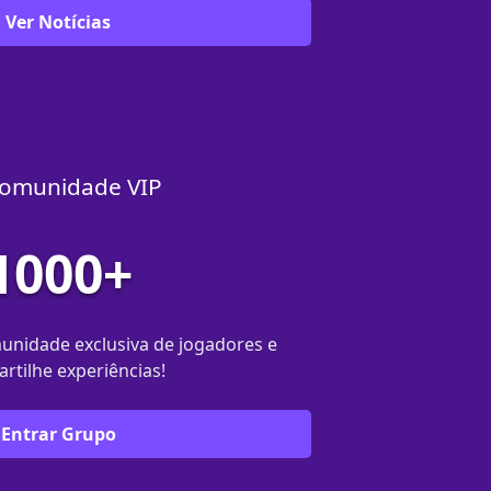
Ver Notícias
Comunidade VIP
1000+
unidade exclusiva de jogadores e
rtilhe experiências!
Entrar Grupo