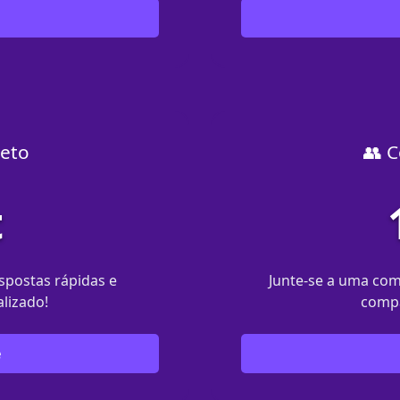
reto
👥 
t
espostas rápidas e
Junte-se a uma com
lizado!
compa
e