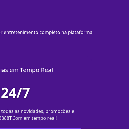
m
cer entretenimento completo na plataforma
cias em Tempo Real
24/7
e todas as novidades, promoções e
8888T.Com em tempo real!