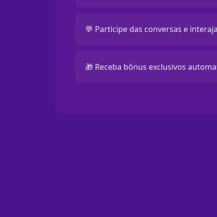
💬 Participe das conversas e interaj
🎁 Receba bônus exclusivos autom