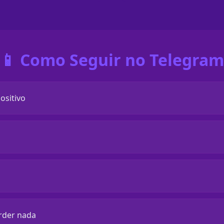
📱 Como Seguir no Telegram
ositivo
"
erder nada