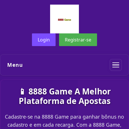
Login
Registrar-se
Menu
📱 8888 Game A Melhor
Plataforma de Apostas
Cadastre-se na 8888 Game para ganhar bônus no
cadastro e em cada recarga. Com a 8888 Game,