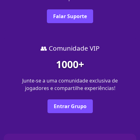
Falar Suporte
👥 Comunidade VIP
1000+
Junte-se a uma comunidade exclusiva de
jogadores e compartilhe experiências!
Entrar Grupo