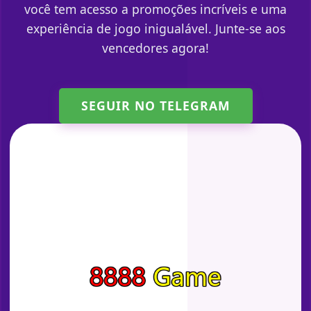
você tem acesso a promoções incríveis e uma
experiência de jogo inigualável. Junte-se aos
vencedores agora!
SEGUIR NO TELEGRAM