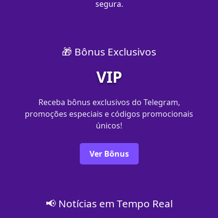
segura.
🎁 Bônus Exclusivos
VIP
Receba bônus exclusivos do Telegram,
promoções especiais e códigos promocionais
únicos!
Ver Bônus
📢 Notícias em Tempo Real