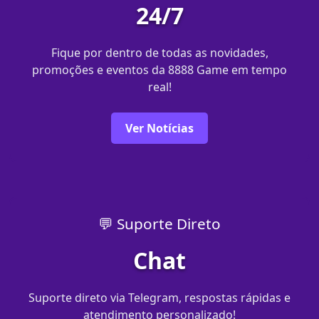
24/7
Fique por dentro de todas as novidades,
promoções e eventos da 8888 Game em tempo
real!
Ver Notícias
💬 Suporte Direto
Chat
Suporte direto via Telegram, respostas rápidas e
atendimento personalizado!