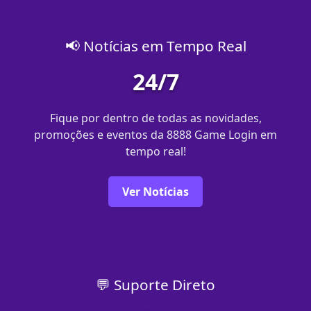
📢 Notícias em Tempo Real
24/7
Fique por dentro de todas as novidades,
promoções e eventos da 8888 Game Login em
tempo real!
Ver Notícias
💬 Suporte Direto