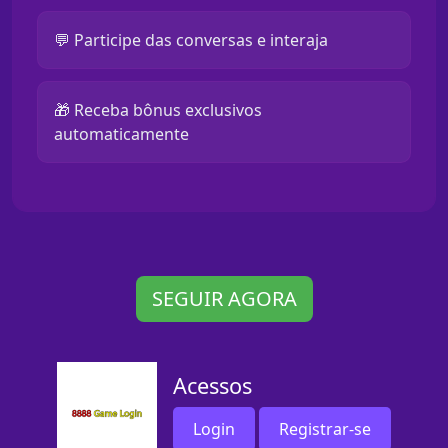
💬 Participe das conversas e interaja
🎁 Receba bônus exclusivos
automaticamente
SEGUIR AGORA
Acessos
Login
Registrar-se