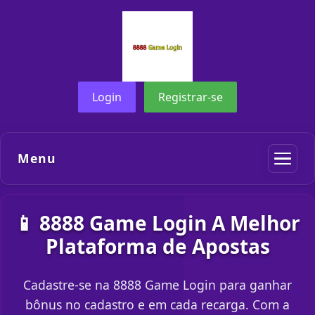
Login
Registrar-se
Menu
📱 8888 Game Login A Melhor
Plataforma de Apostas
Cadastre-se na 8888 Game Login para ganhar
bônus no cadastro e em cada recarga. Com a