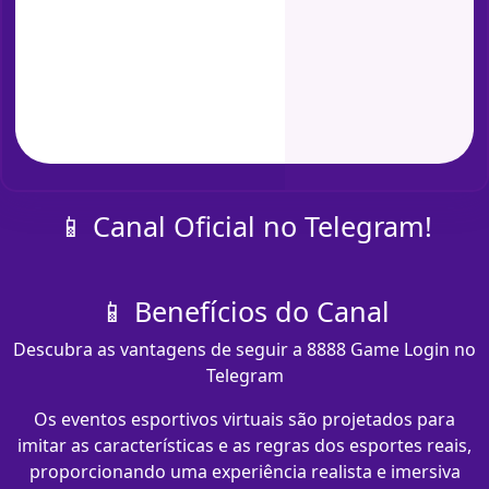
📱 Canal Oficial no Telegram!
📱 Benefícios do Canal
Descubra as vantagens de seguir a 8888 Game Login no
Telegram
Os eventos esportivos virtuais são projetados para
imitar as características e as regras dos esportes reais,
proporcionando uma experiência realista e imersiva