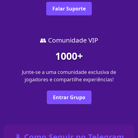
Falar Suporte
👥 Comunidade VIP
1000+
Junte-se a uma comunidade exclusiva de
jogadores e compartilhe experiências!
Entrar Grupo
📱 Como Seguir no Telegram