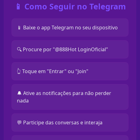
📱 Como Seguir no Telegram
📱 Baixe o app Telegram no seu dispositivo
🔍 Procure por "@888Hot LoginOficial"
👆 Toque em "Entrar" ou "Join"
🔔 Ative as notificações para não perder
nada
💬 Participe das conversas e interaja