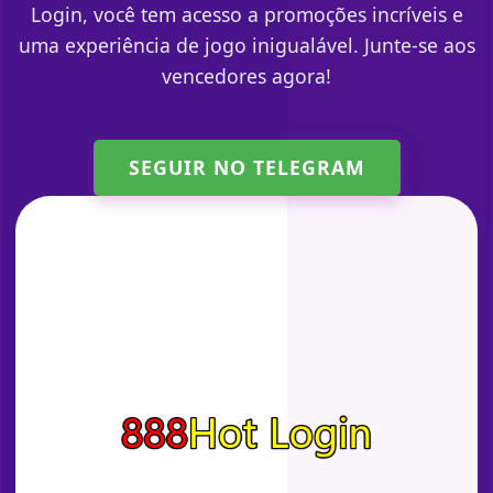
Login, você tem acesso a promoções incríveis e
uma experiência de jogo inigualável. Junte-se aos
vencedores agora!
SEGUIR NO TELEGRAM