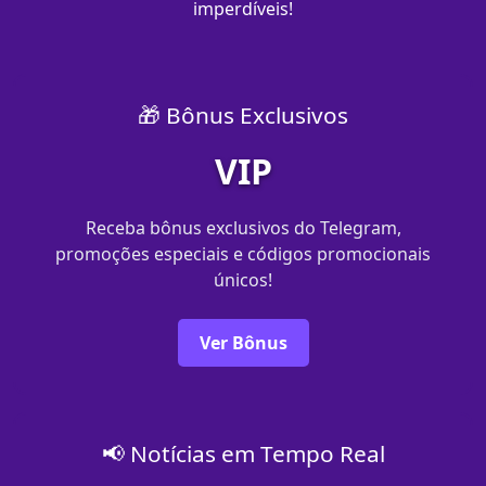
imperdíveis!
🎁 Bônus Exclusivos
VIP
Receba bônus exclusivos do Telegram,
promoções especiais e códigos promocionais
únicos!
Ver Bônus
📢 Notícias em Tempo Real