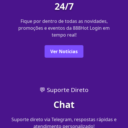
24/7
Fique por dentro de todas as novidades,
promoções e eventos da 888Hot Login em
tempo real!
Ver Notícias
💬 Suporte Direto
Chat
Suporte direto via Telegram, respostas rápidas e
atendimento personalizado!