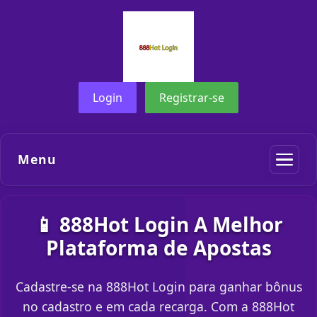
Login
Registrar-se
Menu
📱 888Hot Login A Melhor
Plataforma de Apostas
Cadastre-se na 888Hot Login para ganhar bônus
no cadastro e em cada recarga. Com a 888Hot