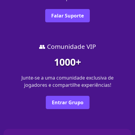
Falar Suporte
👥 Comunidade VIP
1000+
Junte-se a uma comunidade exclusiva de
jogadores e compartilhe experiências!
Entrar Grupo