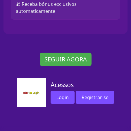
🎁 Receba bônus exclusivos
automaticamente
SEGUIR AGORA
Acessos
Login
Registrar-se