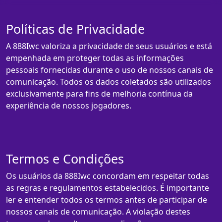
Políticas de Privacidade
A 888Iwc valoriza a privacidade de seus usuários e está
empenhada em proteger todas as informações
pessoais fornecidas durante o uso de nossos canais de
comunicação. Todos os dados coletados são utilizados
exclusivamente para fins de melhoria contínua da
experiência de nossos jogadores.
Termos e Condições
Os usuários da 888Iwc concordam em respeitar todas
as regras e regulamentos estabelecidos. É importante
ler e entender todos os termos antes de participar de
nossos canais de comunicação. A violação destes