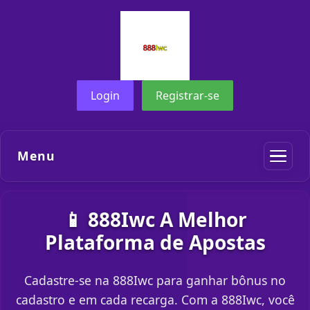
Login
Registrar-se
Menu
📱 888Iwc A Melhor
Plataforma de Apostas
Cadastre-se na 888Iwc para ganhar bônus no
cadastro e em cada recarga. Com a 888Iwc, você