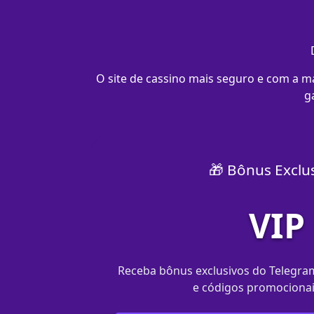
O site de cassino mais seguro e com a m
g
🎁 Bônus Exclu
VIP
Receba bônus exclusivos do Telegra
e códigos promocionai