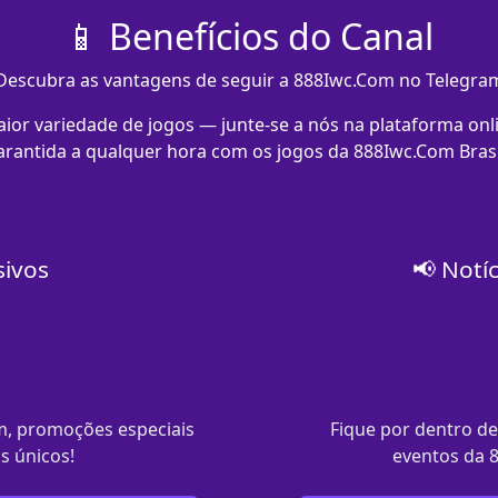
📱 Benefícios do Canal
Descubra as vantagens de seguir a 888Iwc.Com no Telegra
aior variedade de jogos — junte-se a nós na plataforma onl
arantida a qualquer hora com os jogos da 888Iwc.Com Brasil
sivos
📢 Notí
m, promoções especiais
Fique por dentro d
s únicos!
eventos da 