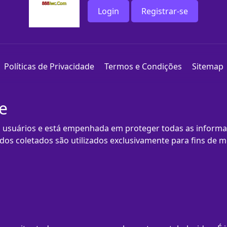
Login
Registrar-se
Políticas de Privacidade
Termos e Condições
Sitemap
de
us usuários e está empenhada em proteger todas as informa
os coletados são utilizados exclusivamente para fins de m