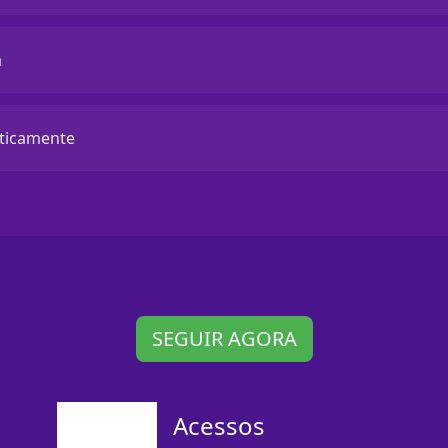
a
aticamente
SEGUIR AGORA
Acessos