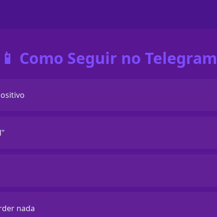
📱 Como Seguir no Telegram
ositivo
l"
erder nada