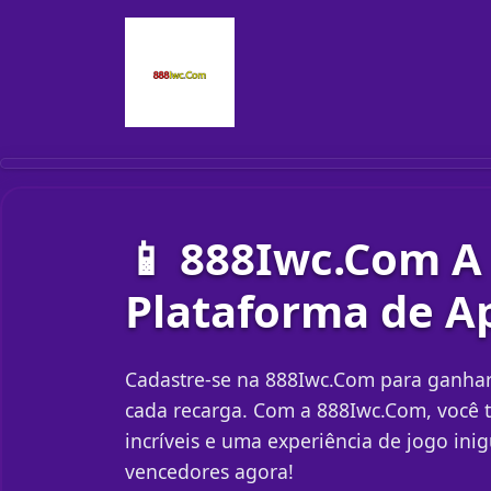
📱 888Iwc.Com A
Plataforma de A
Cadastre-se na 888Iwc.Com para ganha
cada recarga. Com a 888Iwc.Com, você
incríveis e uma experiência de jogo inig
vencedores agora!