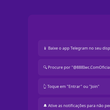
📱 Baixe o app Telegram no seu disp
🔍 Procure por "@888Iwc.ComOficia
👆 Toque em "Entrar" ou "Join"
🔔 Ative as notificações para não p