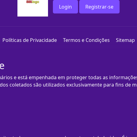
Login
Registrar-se
Políticas de Privacidade
Termos e Condições
Sitemap
de
suários e está empenhada em proteger todas as informaçõe
os coletados são utilizados exclusivamente para fins de m