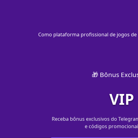
Como plataforma profissional de jogos de c
🎁 Bônus Exclu
VIP
Receba bônus exclusivos do Telegra
e códigos promocionai