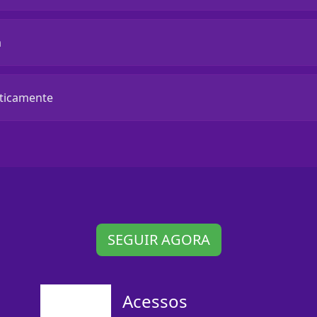
a
aticamente
SEGUIR AGORA
Acessos