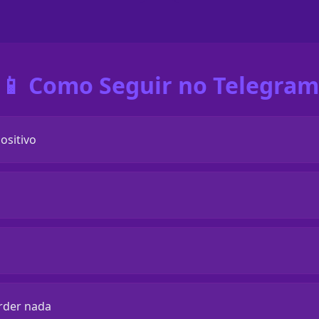
📱 Como Seguir no Telegram
ositivo
erder nada