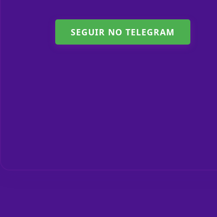
SEGUIR NO TELEGRAM