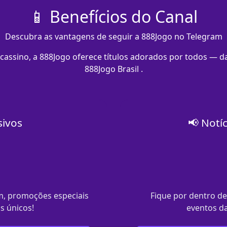
📱 Benefícios do Canal
Descubra as vantagens de seguir a 888Jogo no Telegram
assino, a 888Jogo oferece títulos adorados por todos — da
888Jogo Brasil .
sivos
📢 Notí
m, promoções especiais
Fique por dentro d
s únicos!
eventos d