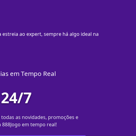
 estreia ao expert, sempre há algo ideal na
cias em Tempo Real
24/7
e todas as novidades, promoções e
a 888Jogo em tempo real!