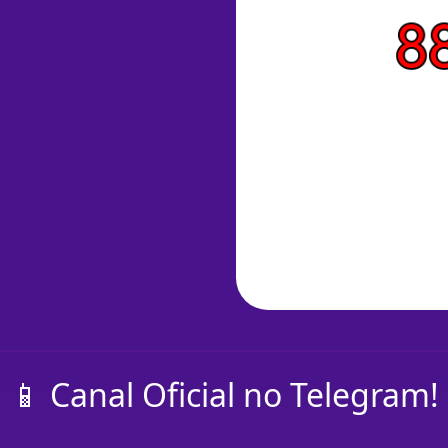
📱 Canal Oficial no Telegram!