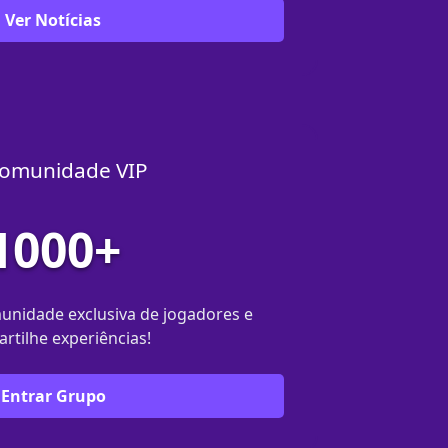
Ver Notícias
Comunidade VIP
1000+
unidade exclusiva de jogadores e
rtilhe experiências!
Entrar Grupo