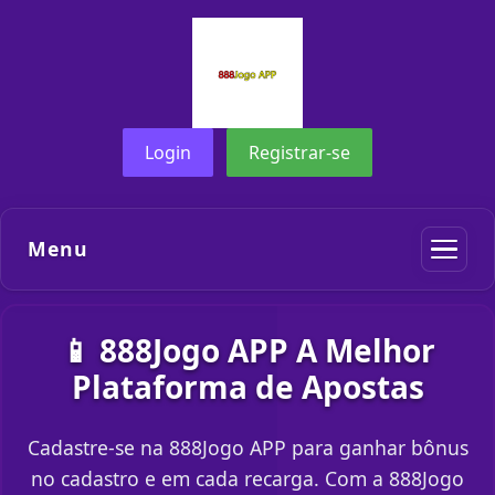
Login
Registrar-se
Menu
📱 888Jogo APP A Melhor
Plataforma de Apostas
Cadastre-se na 888Jogo APP para ganhar bônus
no cadastro e em cada recarga. Com a 888Jogo