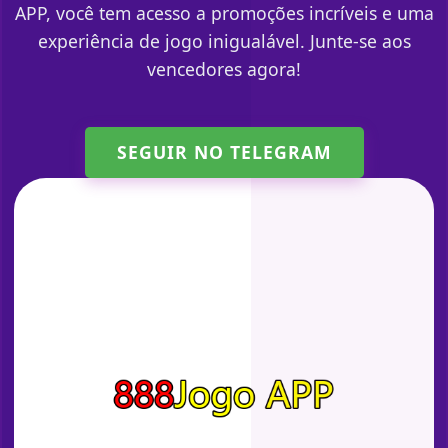
APP, você tem acesso a promoções incríveis e uma
experiência de jogo inigualável. Junte-se aos
vencedores agora!
SEGUIR NO TELEGRAM