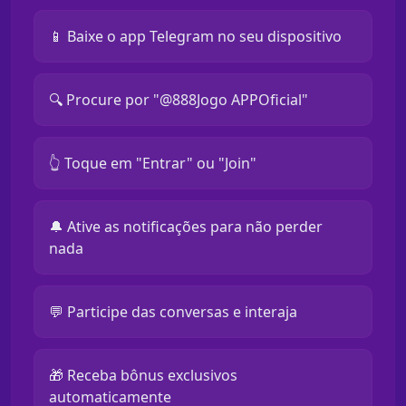
📱 Baixe o app Telegram no seu dispositivo
🔍 Procure por "@888Jogo APPOficial"
👆 Toque em "Entrar" ou "Join"
🔔 Ative as notificações para não perder
nada
💬 Participe das conversas e interaja
🎁 Receba bônus exclusivos
automaticamente