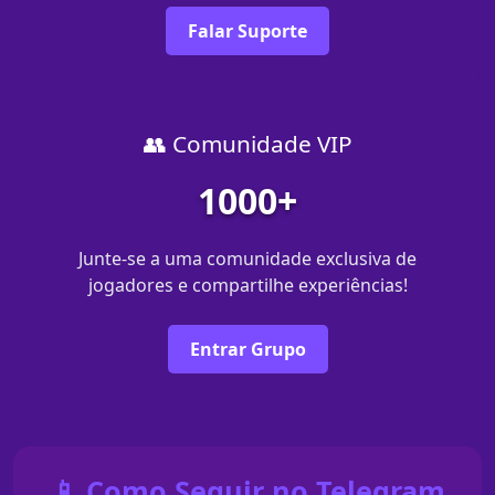
Falar Suporte
👥 Comunidade VIP
1000+
Junte-se a uma comunidade exclusiva de
jogadores e compartilhe experiências!
Entrar Grupo
📱 Como Seguir no Telegram