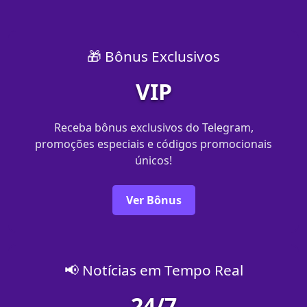
🎁 Bônus Exclusivos
VIP
Receba bônus exclusivos do Telegram,
promoções especiais e códigos promocionais
únicos!
Ver Bônus
📢 Notícias em Tempo Real
24/7