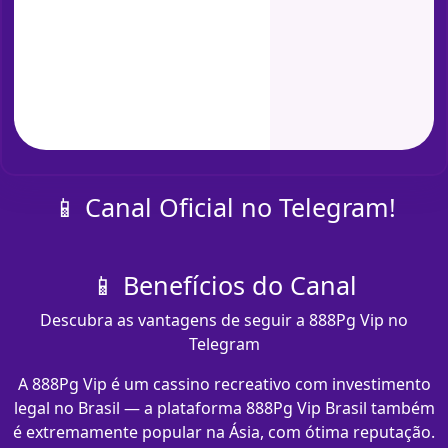
📱 Canal Oficial no Telegram!
📱 Benefícios do Canal
Descubra as vantagens de seguir a 888Pg Vip no
Telegram
A 888Pg Vip é um cassino recreativo com investimento
legal no Brasil — a plataforma 888Pg Vip Brasil também
é extremamente popular na Ásia, com ótima reputação.