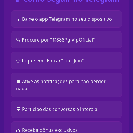
📱 Baixe o app Telegram no seu dispositivo
🔍 Procure por "@888Pg VipOficial"
👆 Toque em "Entrar" ou "Join"
🔔 Ative as notificações para não perder
nada
💬 Participe das conversas e interaja
🎁 Receba bônus exclusivos