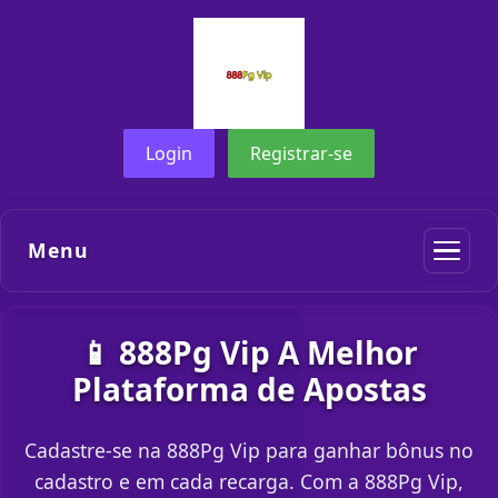
Login
Registrar-se
Menu
📱 888Pg Vip A Melhor
Plataforma de Apostas
Cadastre-se na 888Pg Vip para ganhar bônus no
cadastro e em cada recarga. Com a 888Pg Vip,