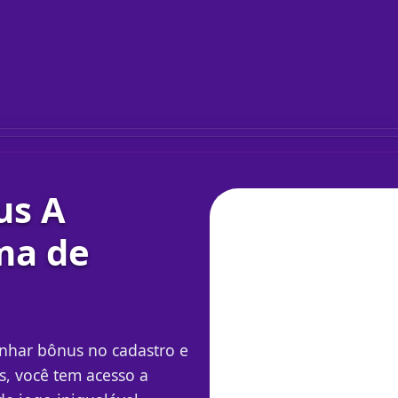
us A
ma de
nhar bônus no cadastro e
, você tem acesso a