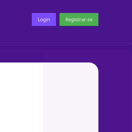
Login
Registrar-se