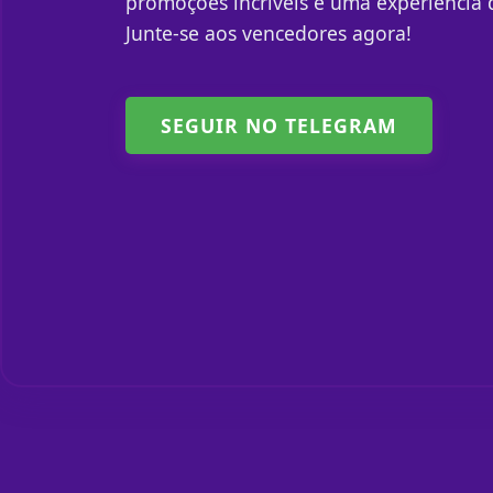
promoções incríveis e uma experiência d
Junte-se aos vencedores agora!
SEGUIR NO TELEGRAM