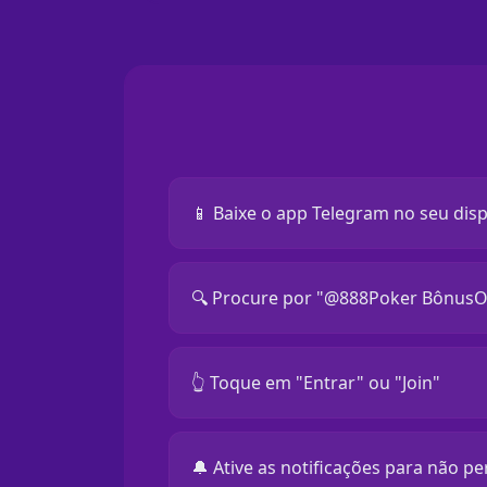
📱 Baixe o app Telegram no seu disp
🔍 Procure por "@888Poker BônusOf
👆 Toque em "Entrar" ou "Join"
🔔 Ative as notificações para não p