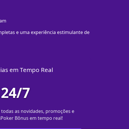
ram
pletas e uma experiência estimulante de
cias em Tempo Real
24/7
e todas as novidades, promoções e
8Poker Bônus em tempo real!