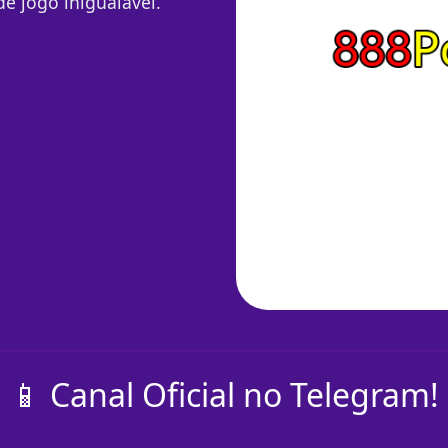
e jogo inigualável.
📱 Canal Oficial no Telegram!