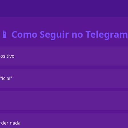
📱 Como Seguir no Telegram
ositivo
icial"
erder nada