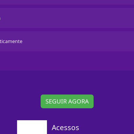
a
aticamente
SEGUIR AGORA
Acessos