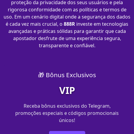
proteção da privacidade dos seus usuários e pela
rigorosa conformidade com as políticas e termos de
uso. Em um cenário digital onde a segurança dos dados
é cada vez mais crucial, o
888R
investe em tecnologias
avançadas e práticas sólidas para garantir que cada
apostador desfrute de uma experiência segura,
transparente e confiável.
🎁 Bônus Exclusivos
VIP
Receba bônus exclusivos do Telegram,
promoções especiais e códigos promocionais
únicos!