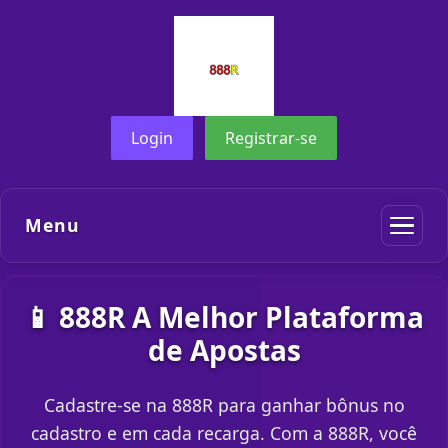
Login
Registrar-se
Menu
📱 888R A Melhor Plataforma
de Apostas
Cadastre-se na 888R para ganhar bônus no
cadastro e em cada recarga. Com a 888R, você