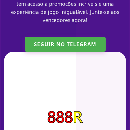
tem acesso a promoções incríveis e uma
experiência de jogo inigualável. Junte-se aos
vencedores agora!
SEGUIR NO TELEGRAM