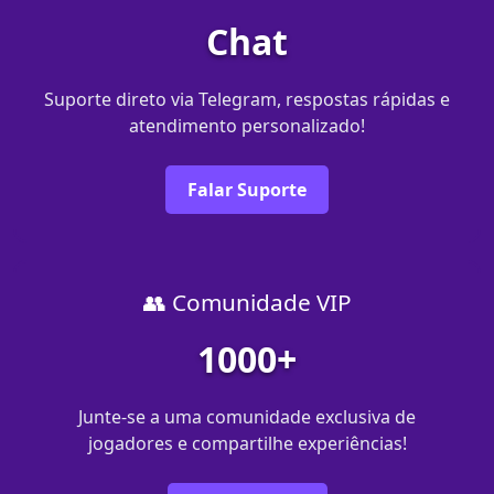
Chat
Suporte direto via Telegram, respostas rápidas e
atendimento personalizado!
Falar Suporte
👥 Comunidade VIP
1000+
Junte-se a uma comunidade exclusiva de
jogadores e compartilhe experiências!