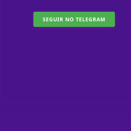
SEGUIR NO TELEGRAM