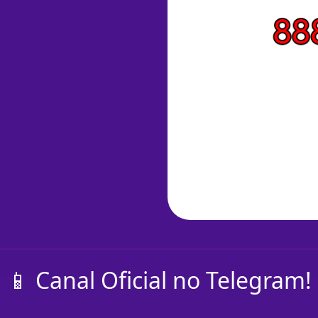
📱 Canal Oficial no Telegram!