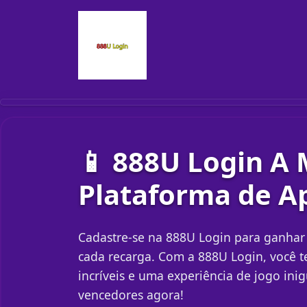
📱 888U Login A
Plataforma de A
Cadastre-se na 888U Login para ganhar
cada recarga. Com a 888U Login, você 
incríveis e uma experiência de jogo inig
vencedores agora!