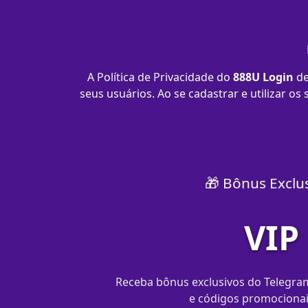
A Política de Privacidade do
888U Login
de
seus usuários. Ao se cadastrar e utilizar os
🎁 Bônus Exclu
VIP
Receba bônus exclusivos do Telegra
e códigos promocionai