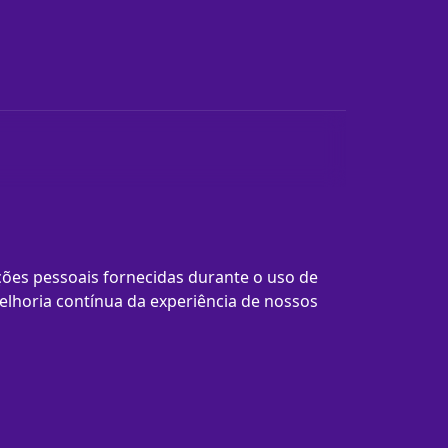
ções pessoais fornecidas durante o uso de
elhoria contínua da experiência de nossos