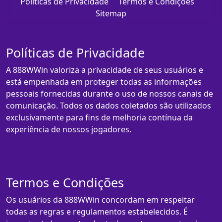
Políticas de Privacidade
Termos e Condições
Sitemap
Políticas de Privacidade
A 888WWin valoriza a privacidade de seus usuários e
está empenhada em proteger todas as informações
pessoais fornecidas durante o uso de nossos canais de
comunicação. Todos os dados coletados são utilizados
exclusivamente para fins de melhoria contínua da
experiência de nossos jogadores.
Termos e Condições
Os usuários da 888WWin concordam em respeitar
todas as regras e regulamentos estabelecidos. É