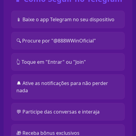
📱 Baixe o app Telegram no seu dispositivo
🔍 Procure por "@888WWinOficial"
👆 Toque em "Entrar" ou "Join"
🔔 Ative as notificações para não perder
nada
💬 Participe das conversas e interaja
🎁 Receba bônus exclusivos