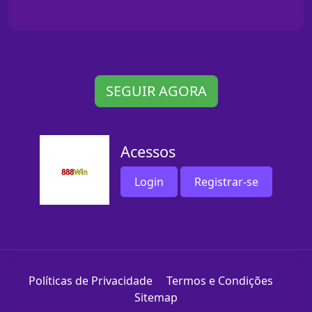
SEGUIR AGORA
Acessos
Login
Registrar-se
Políticas de Privacidade
Termos e Condições
Sitemap