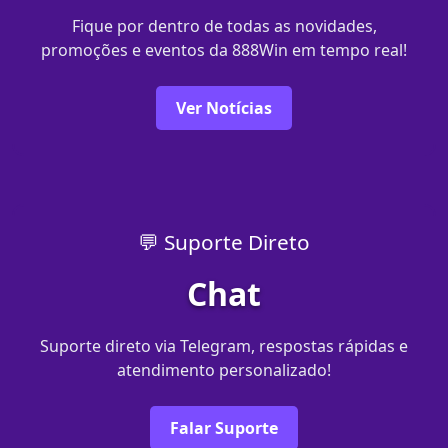
Fique por dentro de todas as novidades,
promoções e eventos da 888Win em tempo real!
Ver Notícias
💬 Suporte Direto
Chat
Suporte direto via Telegram, respostas rápidas e
atendimento personalizado!
Falar Suporte