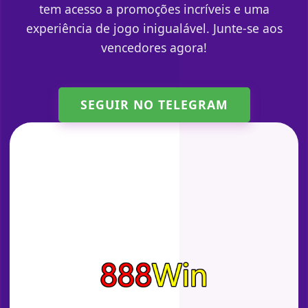
tem acesso a promoções incríveis e uma
experiência de jogo inigualável. Junte-se aos
vencedores agora!
SEGUIR NO TELEGRAM