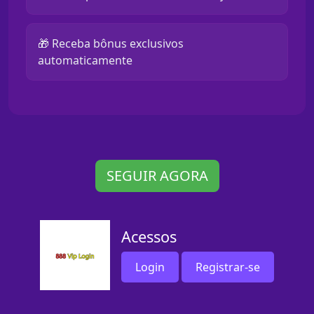
🎁 Receba bônus exclusivos
automaticamente
SEGUIR AGORA
Acessos
Login
Registrar-se