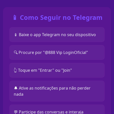
📱 Como Seguir no Telegram
📱 Baixe o app Telegram no seu dispositivo
🔍 Procure por "@888 Vip LoginOficial"
👆 Toque em "Entrar" ou "Join"
🔔 Ative as notificações para não perder
nada
💬 Participe das conversas e interaja