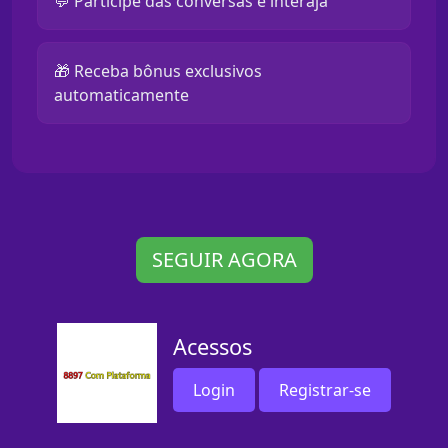
💬 Participe das conversas e interaja
🎁 Receba bônus exclusivos
automaticamente
SEGUIR AGORA
Acessos
Login
Registrar-se