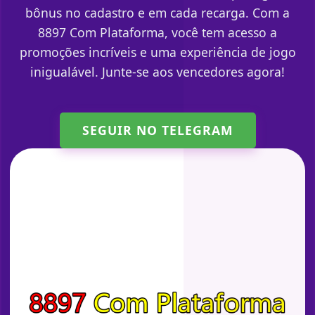
bônus no cadastro e em cada recarga. Com a
8897 Com Plataforma, você tem acesso a
promoções incríveis e uma experiência de jogo
inigualável. Junte-se aos vencedores agora!
SEGUIR NO TELEGRAM