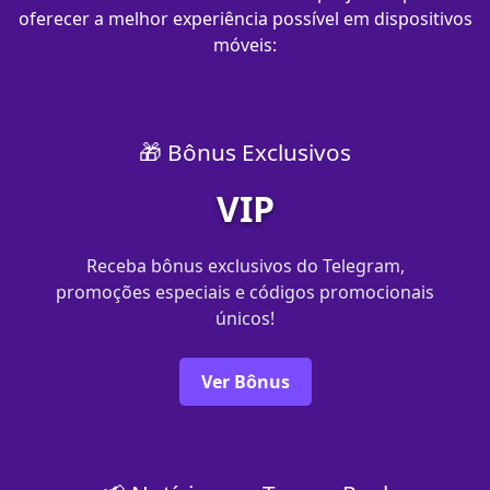
oferecer a melhor experiência possível em dispositivos
móveis:
🎁 Bônus Exclusivos
VIP
Receba bônus exclusivos do Telegram,
promoções especiais e códigos promocionais
únicos!
Ver Bônus