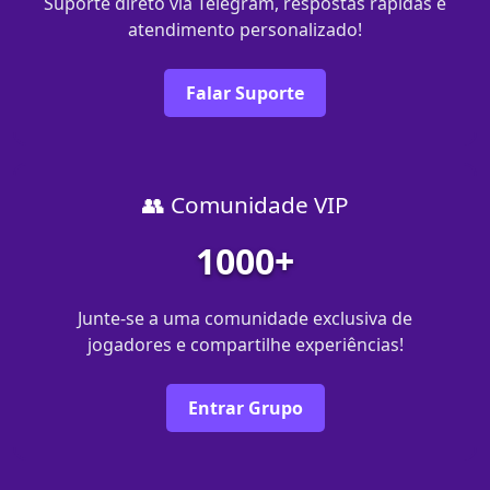
Suporte direto via Telegram, respostas rápidas e
atendimento personalizado!
Falar Suporte
👥 Comunidade VIP
1000+
Junte-se a uma comunidade exclusiva de
jogadores e compartilhe experiências!
Entrar Grupo