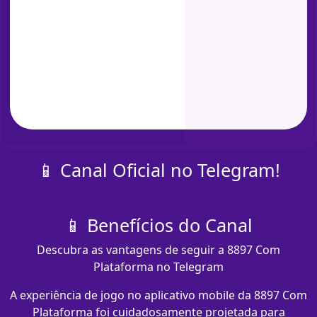
📱 Canal Oficial no Telegram!
📱 Benefícios do Canal
Descubra as vantagens de seguir a 8897 Com
Plataforma no Telegram
A experiência de jogo no aplicativo mobile da 8897 Com
Plataforma foi cuidadosamente projetada para