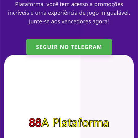
Plataforma, você tem acesso a promoções
incríveis e uma experiência de jogo inigualável.
Junte-se aos vencedores agora!
SEGUIR NO TELEGRAM