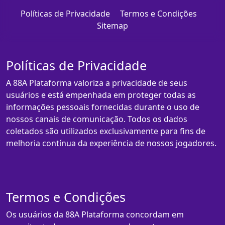
Políticas de Privacidade
Termos e Condições
Sitemap
Políticas de Privacidade
A 88A Plataforma valoriza a privacidade de seus
usuários e está empenhada em proteger todas as
informações pessoais fornecidas durante o uso de
nossos canais de comunicação. Todos os dados
coletados são utilizados exclusivamente para fins de
melhoria contínua da experiência de nossos jogadores.
Termos e Condições
Os usuários da 88A Plataforma concordam em