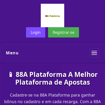
Login
Registrar-se
Menu
📱 88A Plataforma A Melhor
Plataforma de Apostas
Cadastre-se na 88A Plataforma para ganhar
bônus no cadastro e em cada recarga. Com a 88A