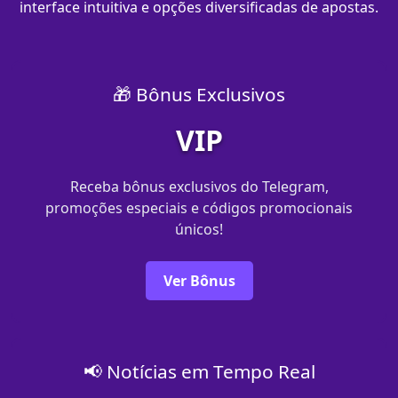
interface intuitiva e opções diversificadas de apostas.
🎁 Bônus Exclusivos
VIP
Receba bônus exclusivos do Telegram,
promoções especiais e códigos promocionais
únicos!
Ver Bônus
📢 Notícias em Tempo Real