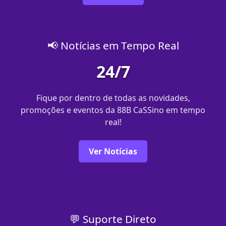
📢 Notícias em Tempo Real
24/7
Fique por dentro de todas as novidades,
promoções e eventos da 88B CaSSino em tempo
real!
Ver Notícias
💬 Suporte Direto