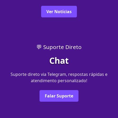
Ver Notícias
💬 Suporte Direto
Chat
Suporte direto via Telegram, respostas rápidas e
atendimento personalizado!
Falar Suporte