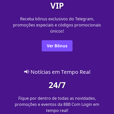
VIP
Receba bônus exclusivos do Telegram,
promoções especiais e códigos promocionais
únicos!
Ver Bônus
📢 Notícias em Tempo Real
24/7
Fique por dentro de todas as novidades,
promoções e eventos da 88B Com Login em
tempo real!