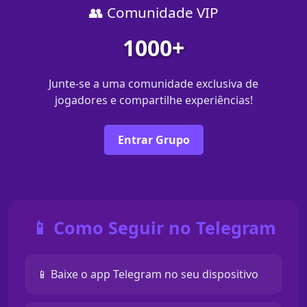
👥 Comunidade VIP
1000+
Junte-se a uma comunidade exclusiva de
jogadores e compartilhe experiências!
Entrar Grupo
📱 Como Seguir no Telegram
📱 Baixe o app Telegram no seu dispositivo