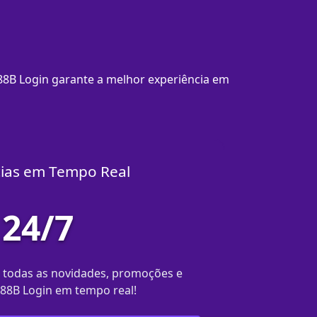
 88B Login garante a melhor experiência em
cias em Tempo Real
24/7
e todas as novidades, promoções e
 88B Login em tempo real!