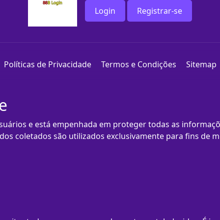
Login
Registrar-se
Políticas de Privacidade
Termos e Condições
Sitemap
de
 usuários e está empenhada em proteger todas as informaçõ
os coletados são utilizados exclusivamente para fins de m