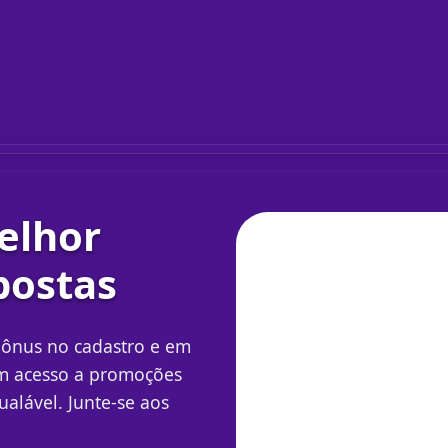
elhor
postas
bônus no cadastro e em
em acesso a promoções
ualável. Junte-se aos