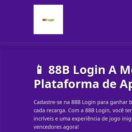
📱 88B Login A M
Plataforma de A
Cadastre-se na 88B Login para ganhar 
cada recarga. Com a 88B Login, você t
incríveis e uma experiência de jogo inig
vencedores agora!