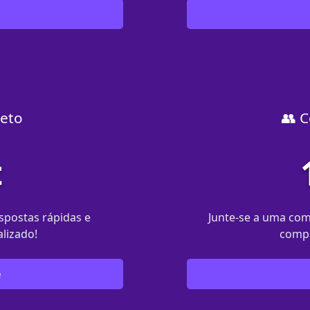
reto
👥 
t
espostas rápidas e
Junte-se a uma com
lizado!
compa
e