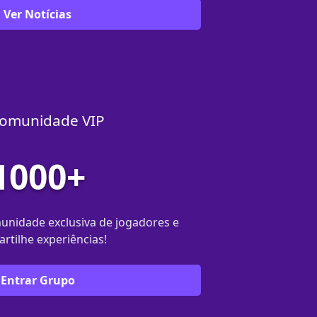
Ver Notícias
Comunidade VIP
1000+
unidade exclusiva de jogadores e
rtilhe experiências!
Entrar Grupo