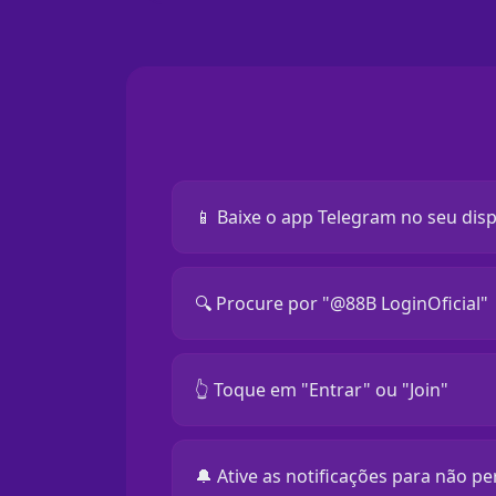
📱 Baixe o app Telegram no seu disp
🔍 Procure por "@88B LoginOficial"
👆 Toque em "Entrar" ou "Join"
🔔 Ative as notificações para não p