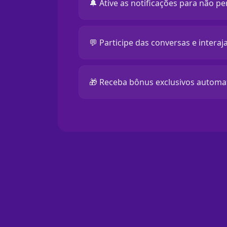
🔔 Ative as notificações para não p
💬 Participe das conversas e interaj
🎁 Receba bônus exclusivos autom