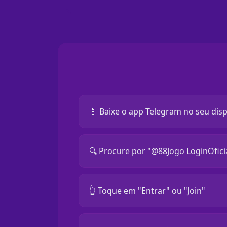
📱 Baixe o app Telegram no seu disp
🔍 Procure por "@88Jogo LoginOfici
👆 Toque em "Entrar" ou "Join"