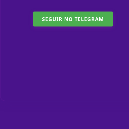
SEGUIR NO TELEGRAM