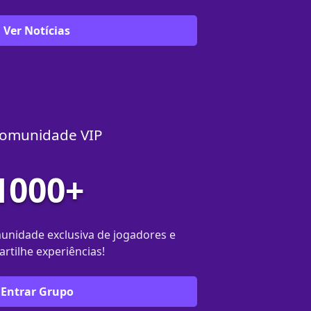
Ver Notícias
Comunidade VIP
1000+
unidade exclusiva de jogadores e
rtilhe experiências!
Entrar Grupo