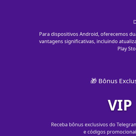
D
Para dispositivos Android, oferecemos dua
vantagens significativas, incluindo atuali
Play Sto
🎁 Bônus Exclu
VIP
Receba bônus exclusivos do Telegra
e códigos promocionai