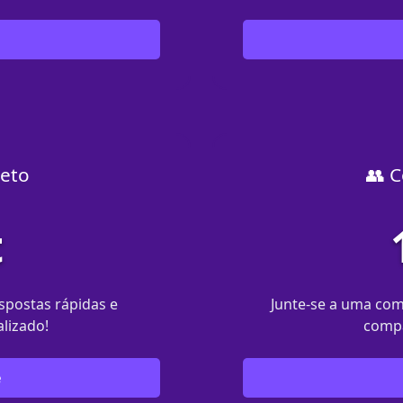
reto
👥 
t
espostas rápidas e
Junte-se a uma com
lizado!
compa
e