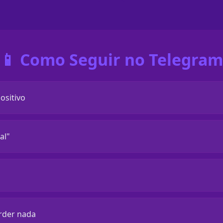
📱 Como Seguir no Telegram
ositivo
al"
erder nada