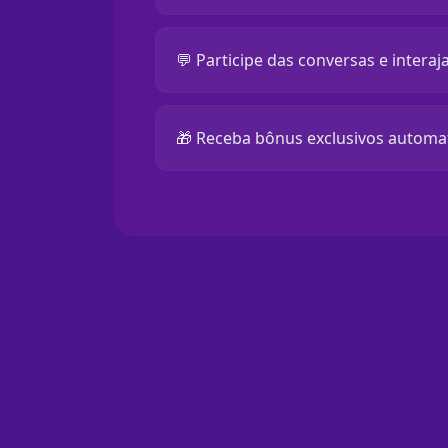
💬 Participe das conversas e interaj
🎁 Receba bônus exclusivos autom