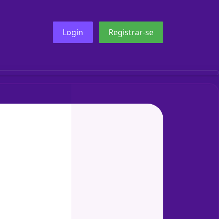
Login
Registrar-se