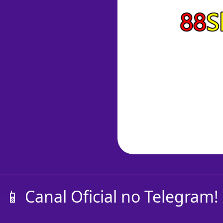
📱 Canal Oficial no Telegram!