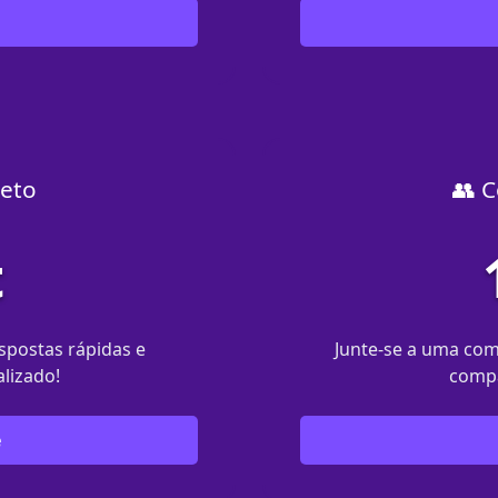
reto
👥 
t
espostas rápidas e
Junte-se a uma com
lizado!
compa
e