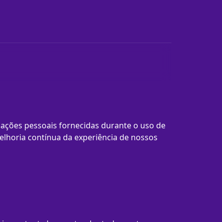
mações pessoais fornecidas durante o uso de
elhoria contínua da experiência de nossos