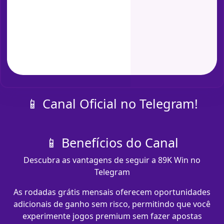
📱 Canal Oficial no Telegram!
📱 Benefícios do Canal
Descubra as vantagens de seguir a 89K Win no
Telegram
As rodadas grátis mensais oferecem oportunidades
adicionais de ganho sem risco, permitindo que você
experimente jogos premium sem fazer apostas