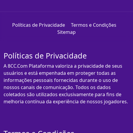
Políticas de Privacidade
Termos e Condições
Sitemap
Políticas de Privacidade
A 8CC.Com Plataforma valoriza a privacidade de seus
usuários e está empenhada em proteger todas as
informações pessoais fornecidas durante o uso de
nossos canais de comunicação. Todos os dados
coletados são utilizados exclusivamente para fins de
melhoria contínua da experiência de nossos jogadores.