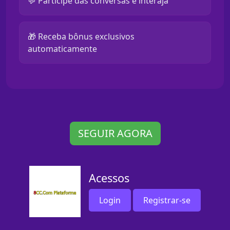
💬 Participe das conversas e interaja
🎁 Receba bônus exclusivos
automaticamente
SEGUIR AGORA
Acessos
Login
Registrar-se