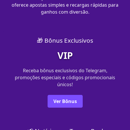
oferece apostas simples e recargas rápidas para
ganhos com diversão.
🎁 Bônus Exclusivos
VIP
Receba bônus exclusivos do Telegram,
promoções especiais e códigos promocionais
únicos!
Ver Bônus