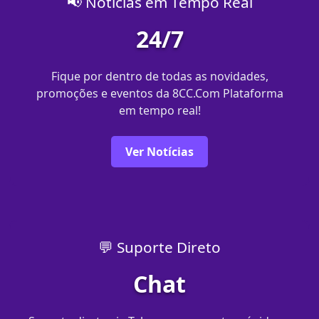
📢 Notícias em Tempo Real
24/7
Fique por dentro de todas as novidades,
promoções e eventos da 8CC.Com Plataforma
em tempo real!
Ver Notícias
💬 Suporte Direto
Chat