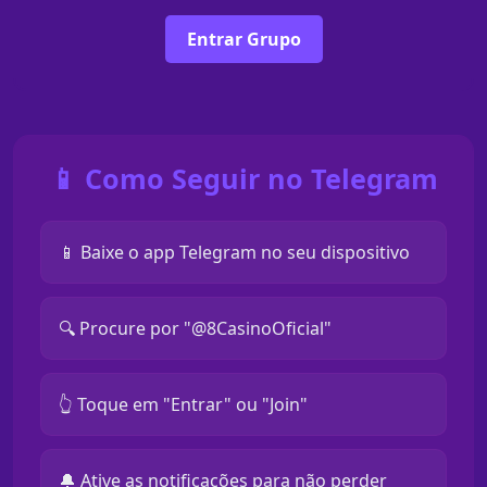
Entrar Grupo
📱 Como Seguir no Telegram
📱 Baixe o app Telegram no seu dispositivo
🔍 Procure por "@8CasinoOficial"
👆 Toque em "Entrar" ou "Join"
🔔 Ative as notificações para não perder