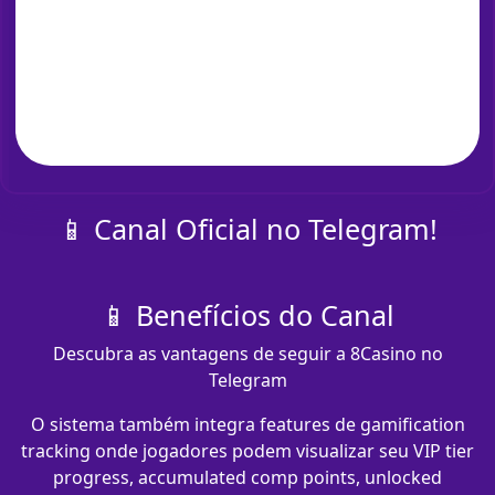
📱 Canal Oficial no Telegram!
📱 Benefícios do Canal
Descubra as vantagens de seguir a 8Casino no
Telegram
O sistema também integra features de gamification
tracking onde jogadores podem visualizar seu VIP tier
progress, accumulated comp points, unlocked