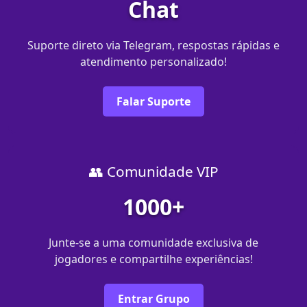
Chat
Suporte direto via Telegram, respostas rápidas e
atendimento personalizado!
Falar Suporte
👥 Comunidade VIP
1000+
Junte-se a uma comunidade exclusiva de
jogadores e compartilhe experiências!
Entrar Grupo