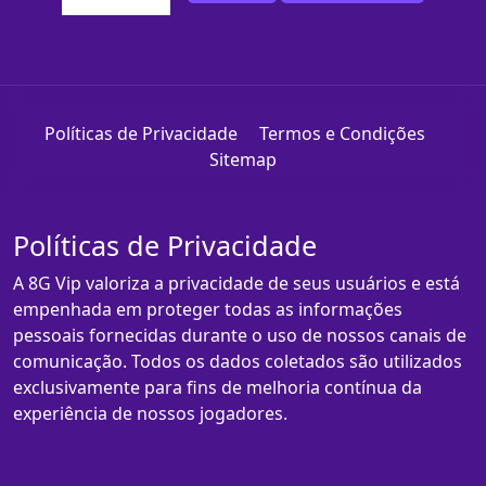
Políticas de Privacidade
Termos e Condições
Sitemap
Políticas de Privacidade
A 8G Vip valoriza a privacidade de seus usuários e está
empenhada em proteger todas as informações
pessoais fornecidas durante o uso de nossos canais de
comunicação. Todos os dados coletados são utilizados
exclusivamente para fins de melhoria contínua da
experiência de nossos jogadores.