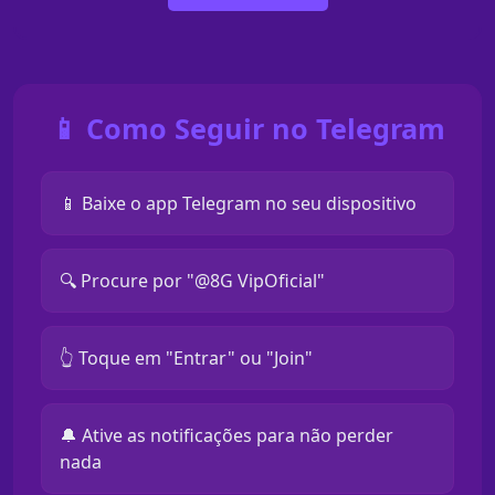
📱 Como Seguir no Telegram
📱 Baixe o app Telegram no seu dispositivo
🔍 Procure por "@8G VipOficial"
👆 Toque em "Entrar" ou "Join"
🔔 Ative as notificações para não perder
nada