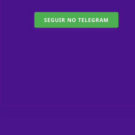
SEGUIR NO TELEGRAM