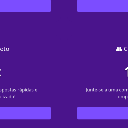
reto
👥 
t
espostas rápidas e
Junte-se a uma com
lizado!
compa
e