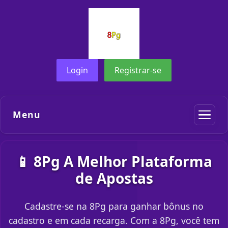
Login
Registrar-se
Menu
📱 8Pg A Melhor Plataforma
de Apostas
Cadastre-se na 8Pg para ganhar bônus no
cadastro e em cada recarga. Com a 8Pg, você tem