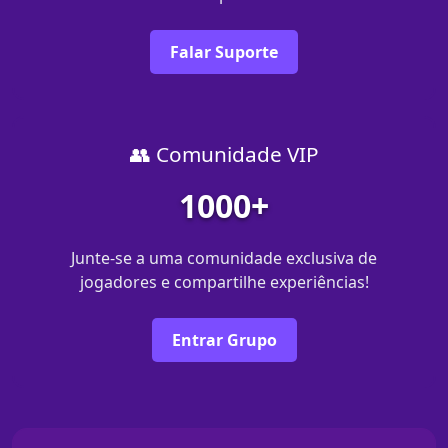
Falar Suporte
👥 Comunidade VIP
1000+
Junte-se a uma comunidade exclusiva de
jogadores e compartilhe experiências!
Entrar Grupo