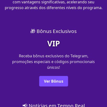
com vantagens significativas, acelerando seu
progresso através dos diferentes níveis do programa.
🎁 Bônus Exclusivos
VIP
Receba bônus exclusivos do Telegram,
promoções especiais e códigos promocionais
únicos!
Ver Bônus
📢 Notícias em Tempo Real