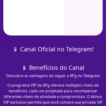
📱 Canal Oficial no Telegram!
📱 Benefícios do Canal
Descubra as vantagens de seguir a 8Pg no Telegram
O programa VIP da 8Pg oferece múltiplos níveis de
benefícios, cada um projetado para recompensar
diferentes níveis de atividade e compromisso. O bônus
VIP exclusivo permite que você comece sua jornada VIP