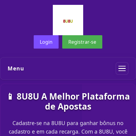
Login
Registrar-se
Menu
📱 8U8U A Melhor Plataforma
de Apostas
Cadastre-se na 8U8U para ganhar bônus no
cadastro e em cada recarga. Com a 8U8U, você