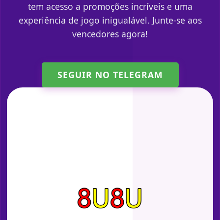
tem acesso a promoções incríveis e uma
experiência de jogo inigualável. Junte-se aos
vencedores agora!
SEGUIR NO TELEGRAM