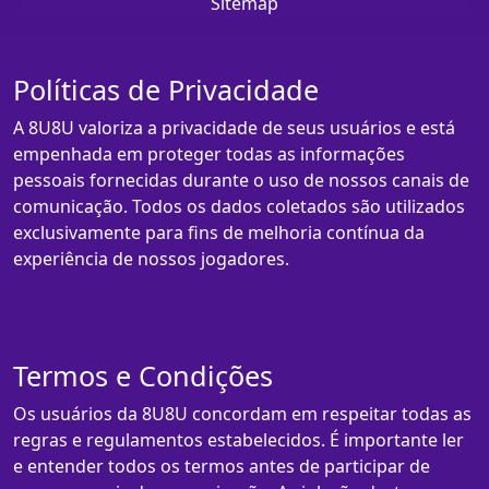
Sitemap
Políticas de Privacidade
A 8U8U valoriza a privacidade de seus usuários e está
empenhada em proteger todas as informações
pessoais fornecidas durante o uso de nossos canais de
comunicação. Todos os dados coletados são utilizados
exclusivamente para fins de melhoria contínua da
experiência de nossos jogadores.
Termos e Condições
Os usuários da 8U8U concordam em respeitar todas as
regras e regulamentos estabelecidos. É importante ler
e entender todos os termos antes de participar de